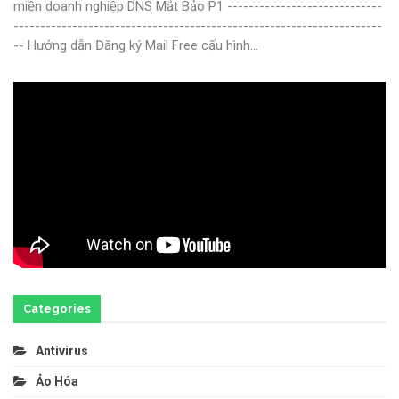
miền doanh nghiệp DNS Mắt Bảo P1
-----------------------------
---------------------------------------------------------------------
--
Hướng dẫn Đăng ký Mail Free cấu hình
…
Categories
Antivirus
Ảo Hóa