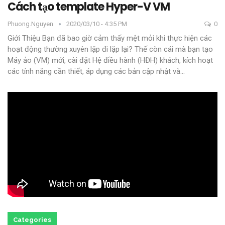
Cách tạo template Hyper-V VM
Phuong.nguyen
2020/03/10 - 4:35 PM
0
Giới Thiệu
Bạn đã bao giờ cảm thấy mệt mỏi khi thực hiện các
hoạt động thường xuyên lặp đi lặp lại? Thế còn cái mà bạn tạo
Máy ảo (VM) mới, cài đặt Hệ điều hành (HĐH) khách, kích hoạt
các tính năng cần thiết, áp dụng các bản cập nhật và
…
Categories