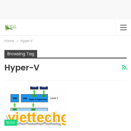
Home
Hyper-V
Browsing Tag
Hyper-V
BLOG