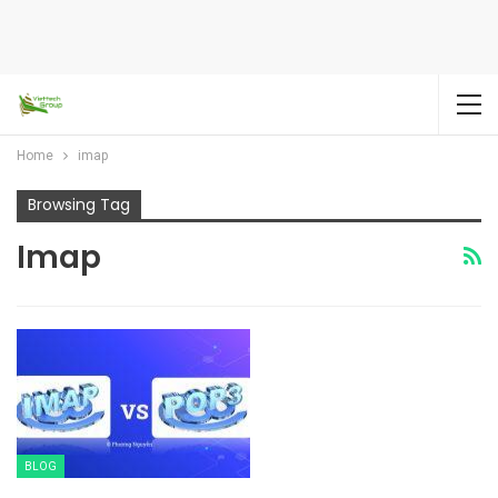
Home
imap
Browsing Tag
Imap
BLOG