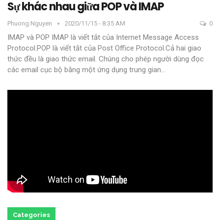
Sự khác nhau giữa POP và IMAP
Phuong.nguyen
2020/11/15 - 8:35 AM
0
IMAP và POP
IMAP là viết tắt của Internet Message Access
Protocol.POP là viết tắt của Post Office Protocol.Cả hai giao
thức đều là giao thức email. Chúng cho phép người dùng đọc
các email cục bộ bằng một ứng dụng trung gian
…
Categories