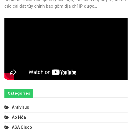
các cài đặt tùy chỉnh bao gồm địa chỉ IP được
…
Categories
Antivirus
Ảo Hóa
ASA Cisco