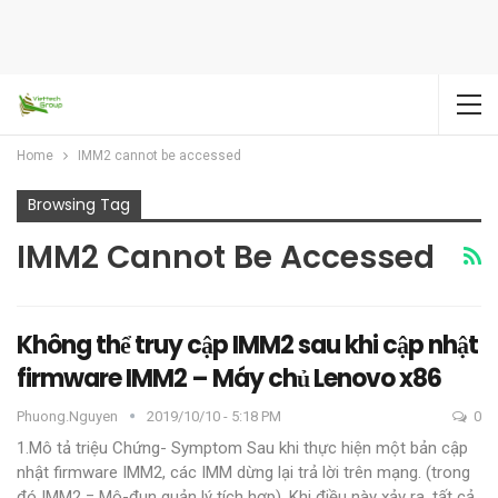
Home
IMM2 cannot be accessed
Browsing Tag
IMM2 Cannot Be Accessed
Không thể truy cập IMM2 sau khi cập nhật
firmware IMM2 – Máy chủ Lenovo x86
Phuong.nguyen
2019/10/10 - 5:18 PM
0
1.Mô tả triệu Chứng- Symptom
Sau khi thực hiện một bản cập
nhật firmware IMM2, các IMM dừng lại trả lời trên mạng. (trong
đó IMM2 = Mô-đun quản lý tích hợp).
Khi điều này xảy ra, tất cả