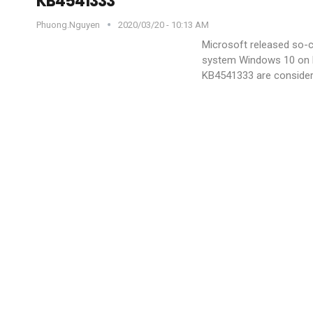
KB4541333
Phuong.nguyen
2020/03/20 - 10:13 AM
Microsoft released so-c
system Windows 10 on 
KB4541333 are consider