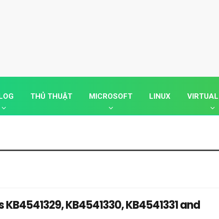
LOG
THỦ THUẬT
MICROSOFT
LINUX
VIRTUAL
es KB4541329, KB4541330, KB4541331 and