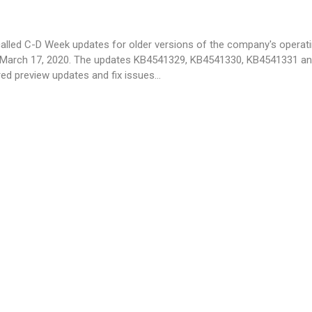
alled C-D Week updates for older versions of the company's operat
March 17, 2020. The updates KB4541329, KB4541330, KB4541331 a
ed preview updates and fix issues
…