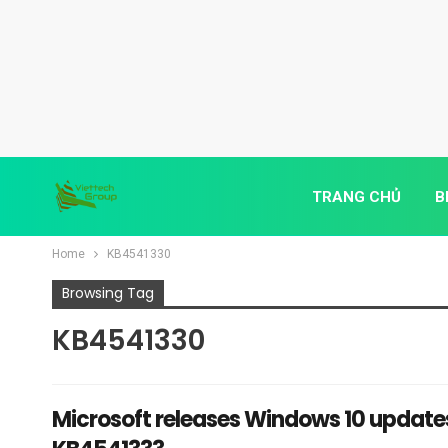
TRANG CHỦ
B
Home
KB4541330
Browsing Tag
KB4541330
Microsoft releases Windows 10 updat