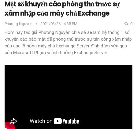
Một số khuyến cáo phòng thủ trước sự
xâm nhập của máy chủ Exchange
Phuong.nguyen
2021/03/26 - 4:35 PM
0
Hôm nay tác giả Phương Nguyễn chia sẽ ae làm hệ thống 1 số
khuyến cáo bảo mật để phòng thủ trước sự tấn công xâm nhập
của các lỗ hổng máy chủ Exchange Server đình đám vừa qua
của Microsoft
Phạm vi ảnh hưởng
Exchange Server
…