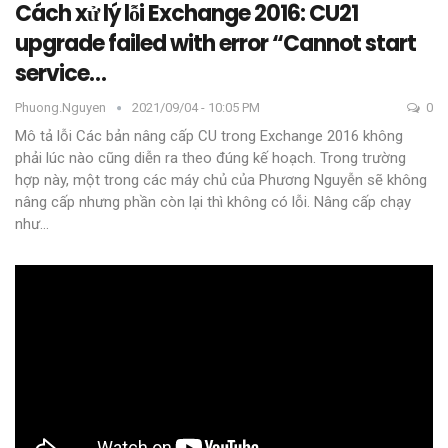
Cách xử lý lỗi Exchange 2016: CU21
upgrade failed with error “Cannot start
service…
Phuong.nguyen
2021/09/04 - 10:05 PM
0
Mô tả lỗi
Các bản nâng cấp CU trong Exchange 2016 không
phải lúc nào cũng diễn ra theo đúng kế hoạch. Trong trường
hợp này, một trong các máy chủ của Phương Nguyễn sẽ không
nâng cấp nhưng phần còn lại thì không có lỗi. Nâng cấp chạy
như
…