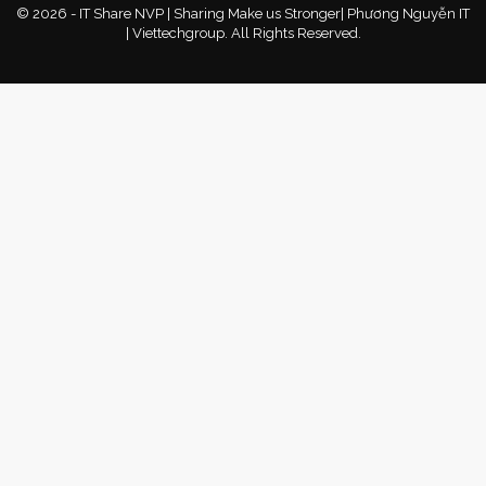
© 2026 - IT Share NVP | Sharing Make us Stronger| Phương Nguyễn IT
| Viettechgroup. All Rights Reserved.