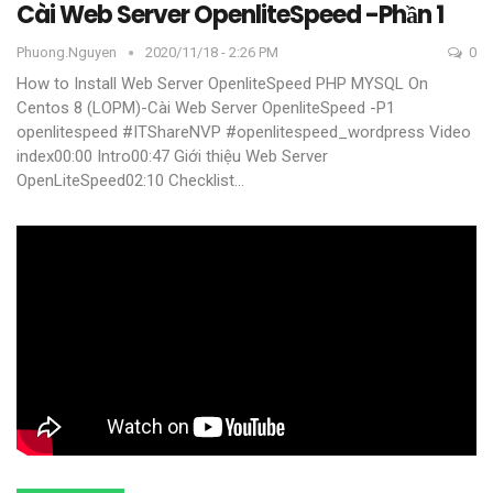
Cài Web Server OpenliteSpeed -Phần 1
Phuong.nguyen
2020/11/18 - 2:26 PM
0
How to Install Web Server OpenliteSpeed PHP MYSQL On
Centos 8 (LOPM)-Cài Web Server OpenliteSpeed -P1
openlitespeed #ITShareNVP #openlitespeed_wordpress
Video
index00:00 Intro00:47 Giới thiệu Web Server
OpenLiteSpeed02:10 Checklist
…