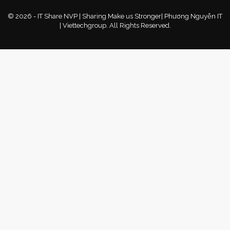
© 2026 - IT Share NVP | Sharing Make us Stronger| Phương Nguyễn IT
| Viettechgroup. All Rights Reserved.