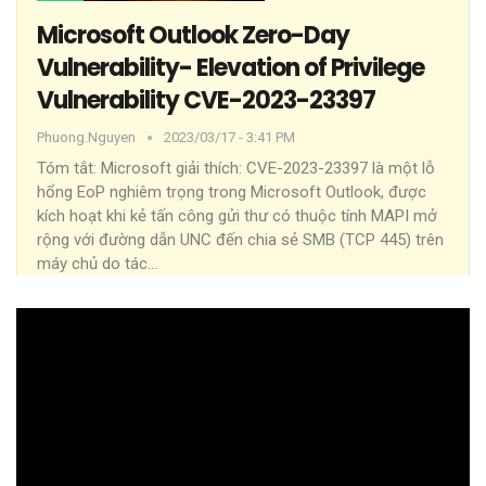
Microsoft Outlook Zero-Day
Vulnerability- Elevation of Privilege
Vulnerability CVE-2023-23397
Phuong.nguyen
2023/03/17 - 3:41 PM
Tóm tắt:
Microsoft giải thích: CVE-2023-23397 là một lỗ
hổng EoP nghiêm trọng trong Microsoft Outlook, được
kích hoạt khi kẻ tấn công gửi thư có thuộc tính MAPI mở
rộng với đường dẫn UNC đến chia sẻ SMB (TCP 445) trên
máy chủ do tác
…