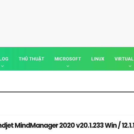
LOG
THỦ THUẬT
MICROSOFT
LINUX
VIRTUAL
djet MindManager 2020 v20.1.233 Win / 12.1.