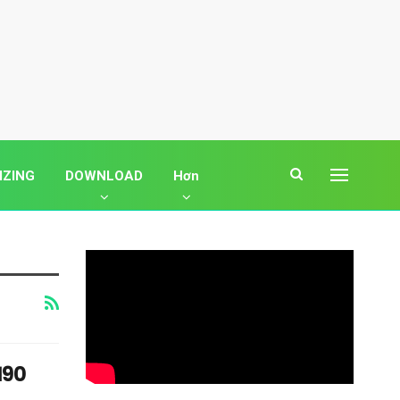
IZING
DOWNLOAD
Hơn
190