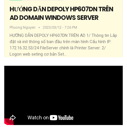
HƯỚNG DẪN DEPOLY HP607DN TRÊN
AD DOMAIN WINDOWS SERVER
Phuong.nguyen
2023/03/12 - 7:26 PM
HƯỚNG DẪN DEPOLY HP607DN TRÊN AD
1/ Thông tin
Lắp
đặt và init thông số ban đầu trên màn hình
Cấu hình IP:
172.16.32.53/24
FileServer chính là Printer Server:
2/
Logon web seting cơ bản
Set
…