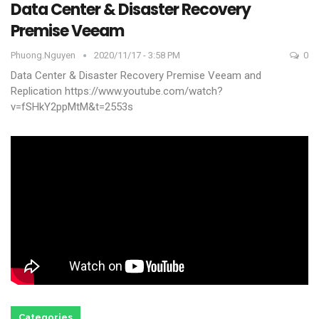
Data Center & Disaster Recovery
Premise Veeam
Phuong.nguyen
2020/11/17 - 3:58 PM
0
Data Center & Disaster Recovery Premise Veeam and
Replication
https://www.youtube.com/watch?
v=fSHkY2ppMtM&t=2553s
Categories