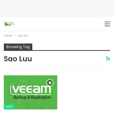
Home
sao luu
Browsing Tag
Sao Luu
VIDEO