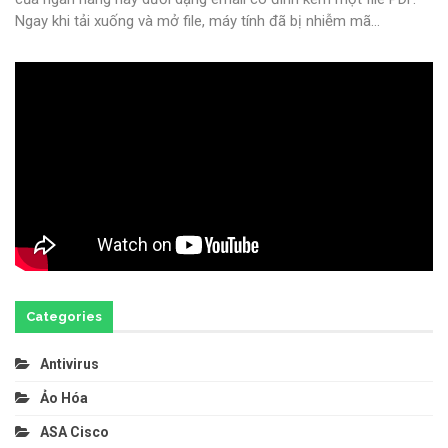
Ngay khi tải xuống và mở file, máy tính đã bị nhiễm mã
…
Categories
Antivirus
Ảo Hóa
ASA Cisco