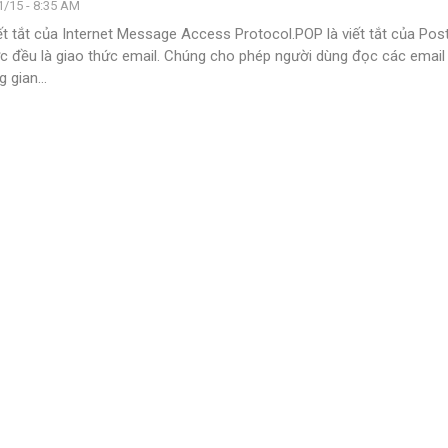
1/15 - 8:35 AM
ết tắt của Internet Message Access Protocol.POP là viết tắt của Post
ức đều là giao thức email. Chúng cho phép người dùng đọc các email
g gian
…