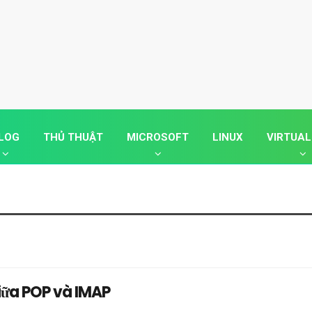
LOG
THỦ THUẬT
MICROSOFT
LINUX
VIRTUAL
iữa POP và IMAP