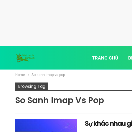
TRANG CHỦ
B
Home
So sanh imap vs pop
Browsing Tag
So Sanh Imap Vs Pop
Sự khác nhau g