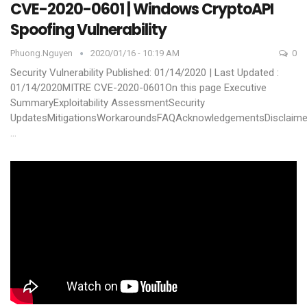
CVE-2020-0601 | Windows CryptoAPI
Spoofing Vulnerability
Phuong.nguyen
2020/01/16 - 10:19 AM
0
Security Vulnerability
Published: 01/14/2020 | Last Updated :
01/14/2020MITRE CVE-2020-0601On this page
Executive
SummaryExploitability AssessmentSecurity
UpdatesMitigationsWorkaroundsFAQAcknowledgementsDisclaime
…