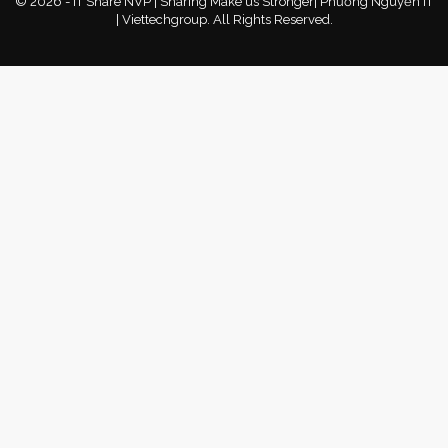
© 2026 - IT Share NVP | Sharing Make us Stronger| Phương Nguyễn IT
| Viettechgroup. All Rights Reserved.