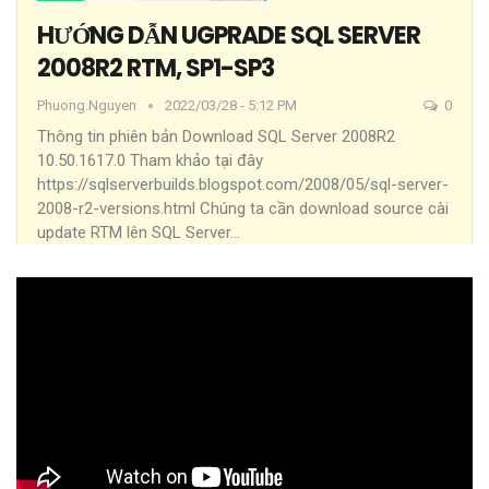
HƯỚNG DẪN UGPRADE SQL SERVER
2008R2 RTM, SP1-SP3
Phuong.nguyen
2022/03/28 - 5:12 PM
0
Thông tin phiên bản
Download
SQL Server 2008R2
10.50.1617.0
Tham khảo tại đây
https://sqlserverbuilds.blogspot.com/2008/05/sql-server-
2008-r2-versions.html
Chúng ta cần download source cài
update RTM lên SQL Server
…