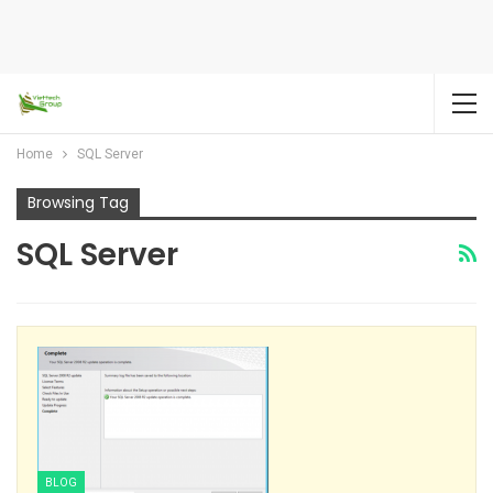
Home
SQL Server
Browsing Tag
SQL Server
BLOG