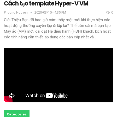
Cách tạo template Hyper-V VM
Phuong.nguyen
2020/03/10 - 4:35 PM
0
Giới Thiệu
Bạn đã bao giờ cảm thấy mệt mỏi khi thực hiện các
hoạt động thường xuyên lặp đi lặp lại? Thế còn cái mà bạn tạo
Máy ảo (VM) mới, cài đặt Hệ điều hành (HĐH) khách, kích hoạt
các tính năng cần thiết, áp dụng các bản cập nhật và
…
Categories