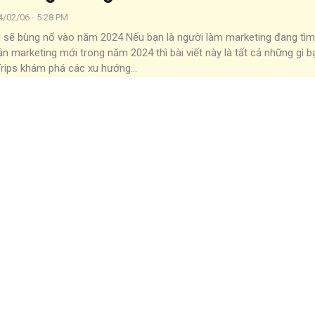
4/02/06 - 5:28 PM
g sẽ bùng nổ vào năm 2024
Nếu bạn là người làm marketing đang tì
ận marketing mới trong năm 2024 thì bài viết này là tất cả những gì 
Trips khám phá các xu hướng
…