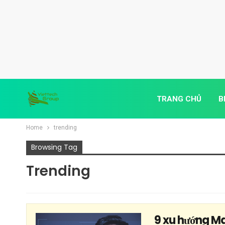
TRANG CHỦ
B
Home
trending
Browsing Tag
Trending
9 xu hướng M