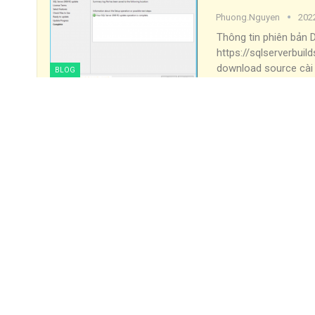
Phuong.nguyen
202
Thông tin phiên bản
https://sqlserverbui
download source cài
BLOG