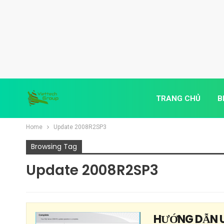
TRANG CHỦ
B
Home
Update 2008R2SP3
Browsing Tag
Update 2008R2SP3
HƯỚNG DẪN U