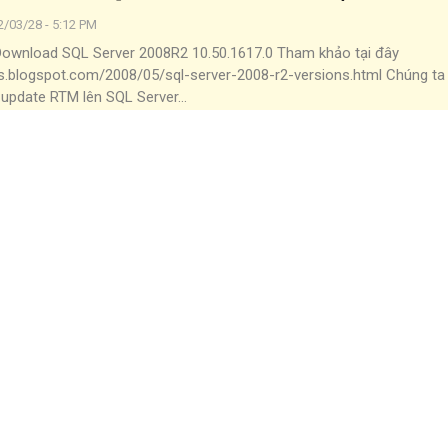
2/03/28 - 5:12 PM
Download
SQL Server 2008R2 10.50.1617.0
Tham khảo tại đây
lds.blogspot.com/2008/05/sql-server-2008-r2-versions.html
Chúng ta
 update RTM lên SQL Server
…