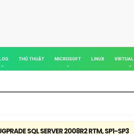
LOG
THỦ THUẬT
MICROSOFT
LINUX
VIRTUAL
GPRADE SQL SERVER 2008R2 RTM, SP1-SP3