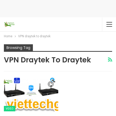
Home
VPN draytek to draytek
Browsing Tag
VPN Draytek To Draytek
VIDEO