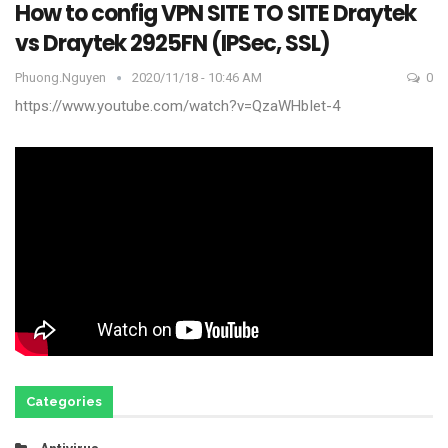
How to config VPN SITE TO SITE Draytek
vs Draytek 2925FN (IPSec, SSL)
Phuong.nguyen
2020/11/18 - 10:46 AM
0
https://www.youtube.com/watch?v=QzaWHbIet-4
Categories