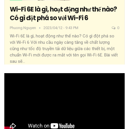
Wi-Fi 6E là gì, hoạt động như thế nào?
Có gì đột phá so với Wi-Fi 6
Phuong.nguyen
2023/04/12 - 9:43 PM
0
Wi-Fi 6E là gì, hoạt động như thế nào? Có gì đột phá so
với Wi-Fi 6
Với nhu cầu ngày càng tăng về chất lượng
cũng như tốc độ truyền tải dữ liệu giữa các thiết bị, một
chuẩn Wi-Fi mới được ra mắt với tên gọi Wi-Fi 6E. Bài viết
sau sẽ
…