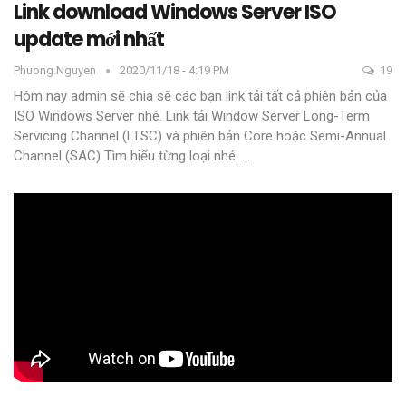
Link download Windows Server ISO
update mới nhất
Phuong.nguyen
2020/11/18 - 4:19 PM
19
Hôm nay admin sẽ chia sẽ các bạn link tải tất cả phiên bản của
ISO Windows Server nhé.
Link tải Window Server Long-Term
Servicing Channel (LTSC) và phiên bản Core hoặc Semi-Annual
Channel (SAC)
Tìm hiểu từng loại nhé.
…