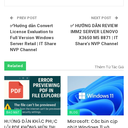
PREV POST
NEXT POST
✅Hướng dẫn Convert
✅ HƯỚNG DẪN REVIEW
License Evaluation to
IMM2 SERVER LENOVO
Full Version Windows
X3650 M5 8871 | IT
Server Retail | IT Share
Share’s NVP Channel
NVP Channel
Related
Thêm Từ Tác Giả
BẢO MẬT
BLOG
HƯỚNG DẪN KHẮC PHỤC
Microsoft: Các bản cập
LỖI PDF KHÔNG HIỂN THỊ
nhật Windows 11 và