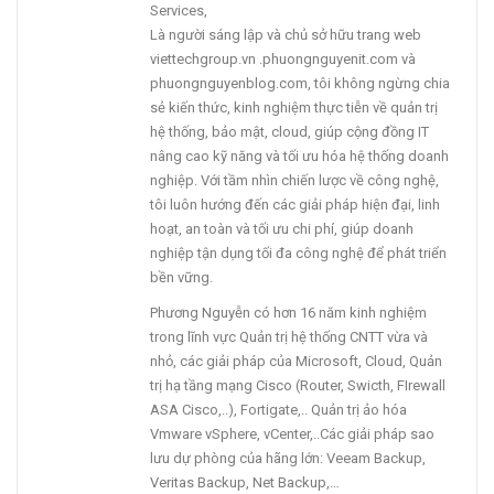
Services,
Là người sáng lập và chủ sở hữu trang web
viettechgroup.vn .phuongnguyenit.com và
phuongnguyenblog.com, tôi không ngừng chia
sẻ kiến thức, kinh nghiệm thực tiễn về quản trị
hệ thống, bảo mật, cloud, giúp cộng đồng IT
nâng cao kỹ năng và tối ưu hóa hệ thống doanh
nghiệp. Với tầm nhìn chiến lược về công nghệ,
tôi luôn hướng đến các giải pháp hiện đại, linh
hoạt, an toàn và tối ưu chi phí, giúp doanh
nghiệp tận dụng tối đa công nghệ để phát triển
bền vững.
Phương Nguyễn có hơn 16 năm kinh nghiệm
trong lĩnh vực Quản trị hệ thống CNTT vừa và
nhỏ, các giải pháp của Microsoft, Cloud, Quản
trị hạ tầng mạng Cisco (Router, Swicth, FIrewall
ASA Cisco,..), Fortigate,.. Quản trị ảo hóa
Vmware vSphere, vCenter,..Các giải pháp sao
lưu dự phòng của hãng lớn: Veeam Backup,
Veritas Backup, Net Backup,…