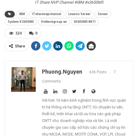
IT Share NVP Channel #IBM #x3650M5
IBM
ITsharenvpchannel
Levono Server
Server
System X 3650M5
Viettechgroup.vn
X3650M5 8871
324
0
Share
Phuong.nguyen
636 Posts
7
Comments
Với hơn 16 năm kinh nghiệm trong lĩnh vực quản
trị hệ thống và hạ tầng CNTT, tôi chuyên tư vấn,
thiết kế, triển khai và tối ưu hóa các giải pháp
CNTT cho doanh nghiệp vừa và lớn. Là một
chuyên gia cao cấp sở hữu các chứng chỉ uy tín
như MCSA, MCSE, MCITP, CCNA, VCP, LPI, Cloud