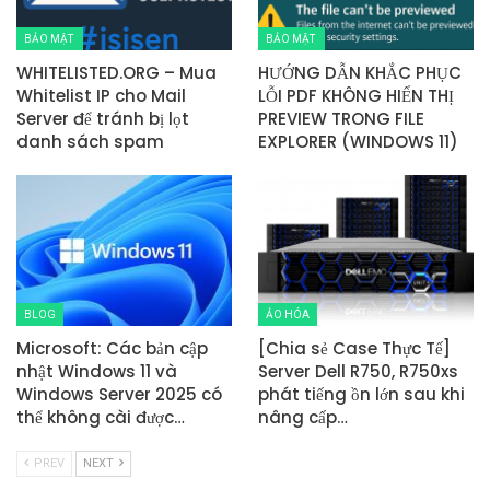
BẢO MẬT
BẢO MẬT
WHITELISTED.ORG – Mua
HƯỚNG DẪN KHẮC PHỤC
Whitelist IP cho Mail
LỖI PDF KHÔNG HIỂN THỊ
Server để tránh bị lọt
PREVIEW TRONG FILE
danh sách spam
EXPLORER (WINDOWS 11)
BLOG
ẢO HÓA
Microsoft: Các bản cập
[Chia sẻ Case Thực Tế]
nhật Windows 11 và
Server Dell R750, R750xs
Windows Server 2025 có
phát tiếng ồn lớn sau khi
thể không cài được…
nâng cấp…
PREV
NEXT