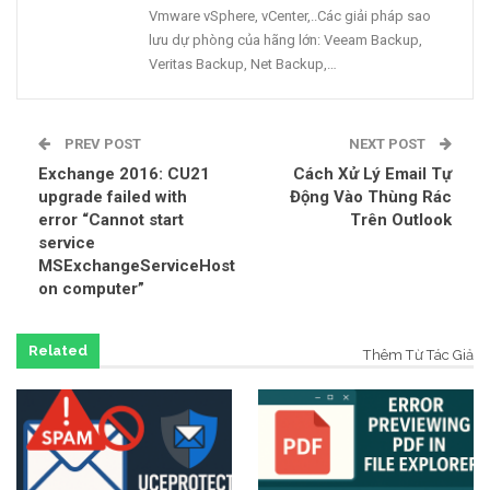
Vmware vSphere, vCenter,..Các giải pháp sao
lưu dự phòng của hãng lớn: Veeam Backup,
Veritas Backup, Net Backup,…
PREV POST
NEXT POST
Exchange 2016: CU21
Cách Xử Lý Email Tự
upgrade failed with
Động Vào Thùng Rác
error “Cannot start
Trên Outlook
service
MSExchangeServiceHost
on computer”
Related
Thêm Từ Tác Giả