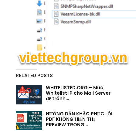
RELATED POSTS
WHITELISTED.ORG – Mua
Whitelist IP cho Mail Server
để tránh…
HƯỚNG DẪN KHẮC PHỤC LỖI
PDF KHÔNG HIỂN THỊ
PREVIEW TRONG…