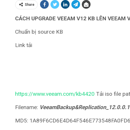
Share
CÁCH UPGRADE VEEAM V12 KB LÊN VEEAM 
Chuẩn bị source KB
Link tải
https://www.veeam.com/kb4420
Tải iso file pa
Filename:
VeeamBackup&Replication_12.0.0.
MD5: 1A89F6CD6E4D64F546E773548FA0FD