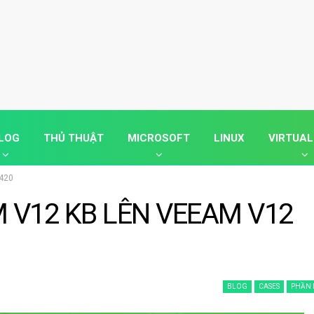
LOG
THỦ THUẬT
MICROSOFT
LINUX
VIRTUAL
420
 V12 KB LÊN VEEAM V12
BLOG
CASES
PHẦN