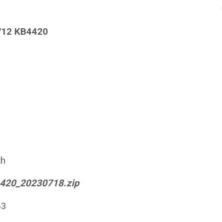
V12 KB4420
th
1420_20230718.zip
63