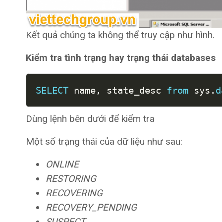
Kết quả chúng ta không thể truy cập như hình.
Kiểm tra tình trạng hay trạng thái databases
SELECT
 name
,
 state_desc 
from
 sys
.
d
Dùng lệnh bên dưới để kiểm tra
Một số trạng thái của dữ liệu như sau:
ONLINE
RESTORING
RECOVERING
RECOVERY_PENDING
SUSPECT