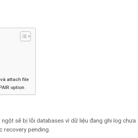
và attach file
PAIR option
ngột sẽ bị lỗi databases vì dữ liệu đang ghi log chưa
c recovery pending.