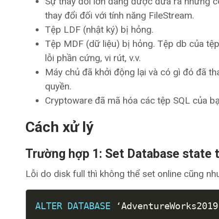
Sự thay đổi lớn đang được đưa ra nhưng c
thay đổi đối với tính năng FileStream.
Tệp LDF (nhật ký) bị hỏng.
Tệp MDF (dữ liệu) bị hỏng. Tệp db của tệp
lỗi phần cứng, vi rút, v.v.
Máy chủ đã khởi động lại và có gì đó đã th
quyền.
Cryptoware đã mã hóa các tệp SQL của bạ
Cách xử lý
Trường hợp 1: Set Database state
Lỗi do disk full thì không thể set online cũng n
ALTER
DATABASE
 ‘AdventureWorks2019