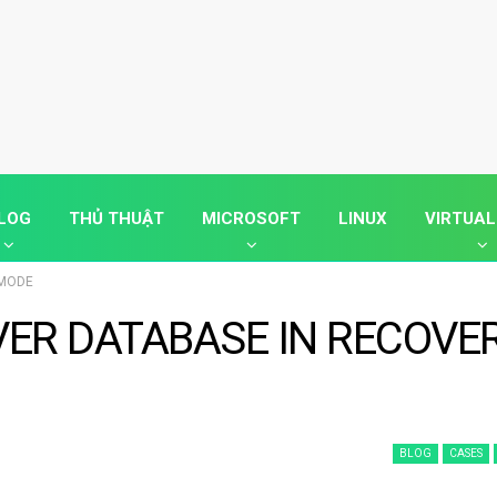
LOG
THỦ THUẬT
MICROSOFT
LINUX
VIRTUAL
 MODE
RVER DATABASE IN RECOVE
BLOG
CASES