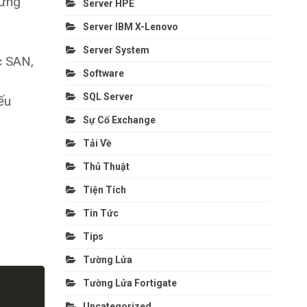
hững
Server HPE
Server IBM X-Lenovo
Server System
c SAN,
Software
SQL Server
ếu
Sự Cố Exchange
Tải Về
Thủ Thuật
Tiện Tích
Tin Tức
Tips
Tường Lửa
COPY
Tường Lửa Fortigate
Uncategorized