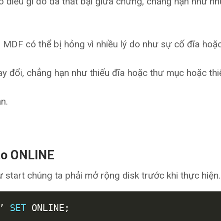
ó điều gì đó đã thất bại giữa chừng, chẳng hạn như n
 MDF có thể bị hỏng vì nhiều lý do như sự cố đĩa hoặ
ay đổi, chẳng hạn như thiếu đĩa hoặc thư mục hoặc thi
n.
 to ONLINE
hư start chúng ta phải mở rộng disk trước khi thực hiện.
’ 
SET
 ONLINE
;