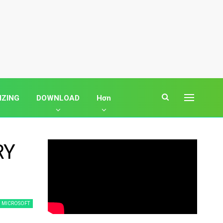
IZING
DOWNLOAD
Hơn
RY
MICROSOFT