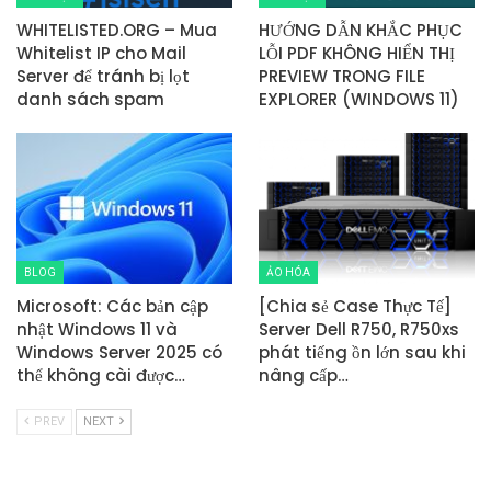
WHITELISTED.ORG – Mua
HƯỚNG DẪN KHẮC PHỤC
Whitelist IP cho Mail
LỖI PDF KHÔNG HIỂN THỊ
Server để tránh bị lọt
PREVIEW TRONG FILE
danh sách spam
EXPLORER (WINDOWS 11)
BLOG
ẢO HÓA
Microsoft: Các bản cập
[Chia sẻ Case Thực Tế]
nhật Windows 11 và
Server Dell R750, R750xs
Windows Server 2025 có
phát tiếng ồn lớn sau khi
thể không cài được…
nâng cấp…
PREV
NEXT