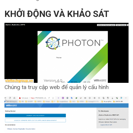
KHỞI ĐỘNG VÀ KHẢO SÁT
Chúng ta truy cập web để quản lý cấu hình