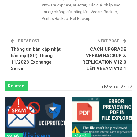
Vmware vSphere, vCenter,..Các giải pháp sao
lưu dự phòng của hãng lớn: Veeam Backup,
Veritas Backup, Net Backup,…
PREV POST
NEXT POST
Thông tin bản cập nhật
CÁCH UPGRADE
bảo mật(SU) Tháng
VEEAM BACKUP &
11/2023 Exchange
REPLICATION V12.0
Server
LÊN VEEAM V12.1
Related
Thêm Từ Tác Giả
BẢO MẬT
BẢO MẬT