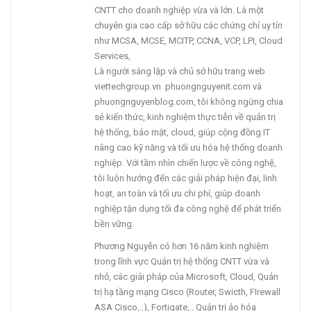
CNTT cho doanh nghiệp vừa và lớn. Là một
chuyên gia cao cấp sở hữu các chứng chỉ uy tín
như MCSA, MCSE, MCITP, CCNA, VCP, LPI, Cloud
Services,
Là người sáng lập và chủ sở hữu trang web
viettechgroup.vn .phuongnguyenit.com và
phuongnguyenblog.com, tôi không ngừng chia
sẻ kiến thức, kinh nghiệm thực tiễn về quản trị
hệ thống, bảo mật, cloud, giúp cộng đồng IT
nâng cao kỹ năng và tối ưu hóa hệ thống doanh
nghiệp. Với tầm nhìn chiến lược về công nghệ,
tôi luôn hướng đến các giải pháp hiện đại, linh
hoạt, an toàn và tối ưu chi phí, giúp doanh
nghiệp tận dụng tối đa công nghệ để phát triển
bền vững.
Phương Nguyễn có hơn 16 năm kinh nghiệm
trong lĩnh vực Quản trị hệ thống CNTT vừa và
nhỏ, các giải pháp của Microsoft, Cloud, Quản
trị hạ tầng mạng Cisco (Router, Swicth, FIrewall
ASA Cisco,..), Fortigate,.. Quản trị ảo hóa