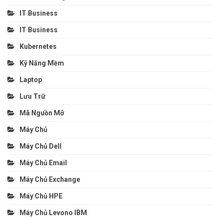
IT Business
IT Business
Kubernetes
Kỹ Năng Mềm
Laptop
Lưu Trữ
Mã Nguồn Mở
Máy Chủ
Máy Chủ Dell
Máy Chủ Email
Máy Chủ Exchange
Máy Chủ HPE
Máy Chủ Levono IBM