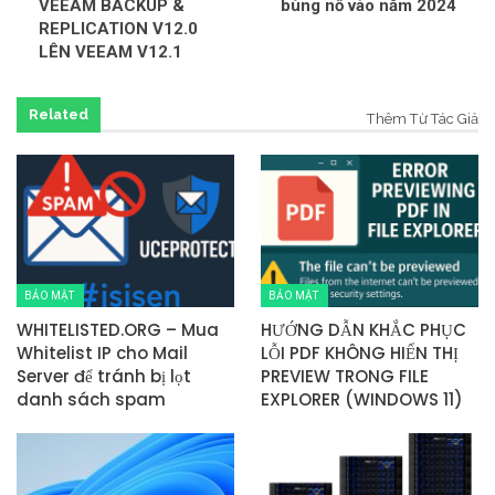
VEEAM BACKUP &
bùng nổ vào năm 2024
REPLICATION V12.0
LÊN VEEAM V12.1
Related
Thêm Từ Tác Giả
BẢO MẬT
BẢO MẬT
WHITELISTED.ORG – Mua
HƯỚNG DẪN KHẮC PHỤC
Whitelist IP cho Mail
LỖI PDF KHÔNG HIỂN THỊ
Server để tránh bị lọt
PREVIEW TRONG FILE
danh sách spam
EXPLORER (WINDOWS 11)