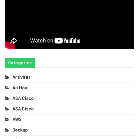
Categories
Antivirus
Ảo Hóa
ASA Cisco
ASA Cisco
AWS
Backup