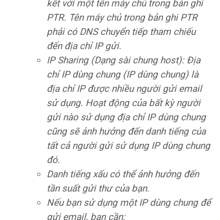
kết với một tên máy chủ trong bản ghi
PTR. Tên máy chủ trong bản ghi PTR
phải có DNS chuyển tiếp tham chiếu
đến địa chỉ IP gửi.
IP Sharing (Dạng sài chung host): Địa
chỉ IP dùng chung (IP dùng chung) là
địa chỉ IP được nhiều người gửi email
sử dụng. Hoạt động của bất kỳ người
gửi nào sử dụng địa chỉ IP dùng chung
cũng sẽ ảnh hưởng đến danh tiếng của
tất cả người gửi sử dụng IP dùng chung
đó.
Danh tiếng xấu có thể ảnh hưởng đến
tần suất gửi thư của bạn.
Nếu bạn sử dụng một IP dùng chung để
gửi email, bạn cần: