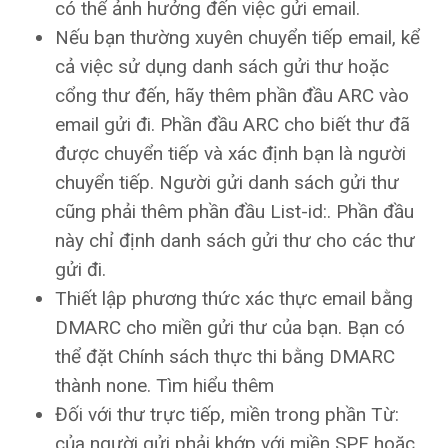
có thể ảnh hưởng đến việc gửi email.
Nếu bạn thường xuyên chuyển tiếp email, kể
cả việc sử dụng danh sách gửi thư hoặc
cổng thư đến, hãy thêm phần đầu ARC vào
email gửi đi. Phần đầu ARC cho biết thư đã
được chuyển tiếp và xác định bạn là người
chuyển tiếp. Người gửi danh sách gửi thư
cũng phải thêm phần đầu List-id:. Phần đầu
này chỉ định danh sách gửi thư cho các thư
gửi đi.
Thiết lập phương thức xác thực email bằng
DMARC cho miền gửi thư của bạn. Bạn có
thể đặt Chính sách thực thi bằng DMARC
thành none. Tìm hiểu thêm
Đối với thư trực tiếp, miền trong phần Từ:
của người gửi phải khớp với miền SPF hoặc