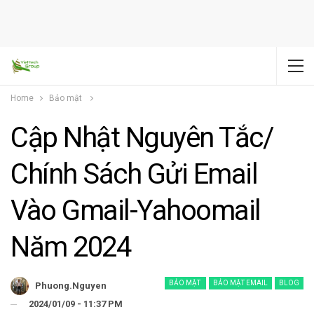
Home
Bảo mật
Cập Nhật Nguyên Tắc/
Chính Sách Gửi Email
Vào Gmail-Yahoomail
Năm 2024
BẢO MẬT
BẢO MẬT EMAIL
BLOG
Phuong.nguyen
2024/01/09 - 11:37 PM