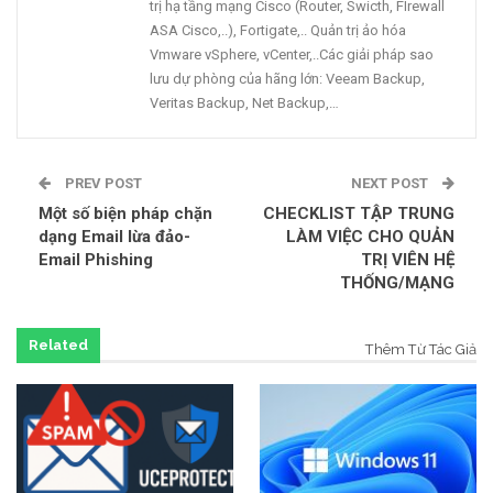
trị hạ tầng mạng Cisco (Router, Swicth, FIrewall
ASA Cisco,..), Fortigate,.. Quản trị ảo hóa
Vmware vSphere, vCenter,..Các giải pháp sao
lưu dự phòng của hãng lớn: Veeam Backup,
Veritas Backup, Net Backup,…
PREV POST
NEXT POST
Một số biện pháp chặn
CHECKLIST TẬP TRUNG
dạng Email lừa đảo-
LÀM VIỆC CHO QUẢN
Email Phishing
TRỊ VIÊN HỆ
THỐNG/MẠNG
Related
Thêm Từ Tác Giả