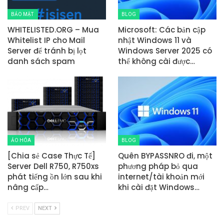
BẢO MẬT
BLOG
WHITELISTED.ORG – Mua
Microsoft: Các bản cập
Whitelist IP cho Mail
nhật Windows 11 và
Server để tránh bị lọt
Windows Server 2025 có
danh sách spam
thể không cài được…
ẢO HÓA
BLOG
[Chia sẻ Case Thực Tế]
Quên BYPASSNRO đi, một
Server Dell R750, R750xs
phương pháp bỏ qua
phát tiếng ồn lớn sau khi
internet/tài khoản mới
nâng cấp…
khi cài đặt Windows…
PREV
NEXT