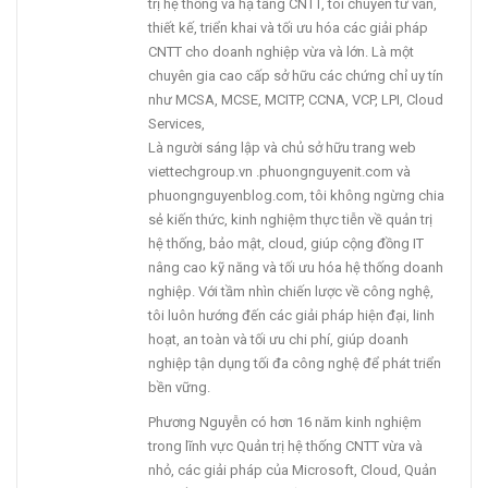
trị hệ thống và hạ tầng CNTT, tôi chuyên tư vấn,
thiết kế, triển khai và tối ưu hóa các giải pháp
CNTT cho doanh nghiệp vừa và lớn. Là một
chuyên gia cao cấp sở hữu các chứng chỉ uy tín
như MCSA, MCSE, MCITP, CCNA, VCP, LPI, Cloud
Services,
Là người sáng lập và chủ sở hữu trang web
viettechgroup.vn .phuongnguyenit.com và
phuongnguyenblog.com, tôi không ngừng chia
sẻ kiến thức, kinh nghiệm thực tiễn về quản trị
hệ thống, bảo mật, cloud, giúp cộng đồng IT
nâng cao kỹ năng và tối ưu hóa hệ thống doanh
nghiệp. Với tầm nhìn chiến lược về công nghệ,
tôi luôn hướng đến các giải pháp hiện đại, linh
hoạt, an toàn và tối ưu chi phí, giúp doanh
nghiệp tận dụng tối đa công nghệ để phát triển
bền vững.
Phương Nguyễn có hơn 16 năm kinh nghiệm
trong lĩnh vực Quản trị hệ thống CNTT vừa và
nhỏ, các giải pháp của Microsoft, Cloud, Quản