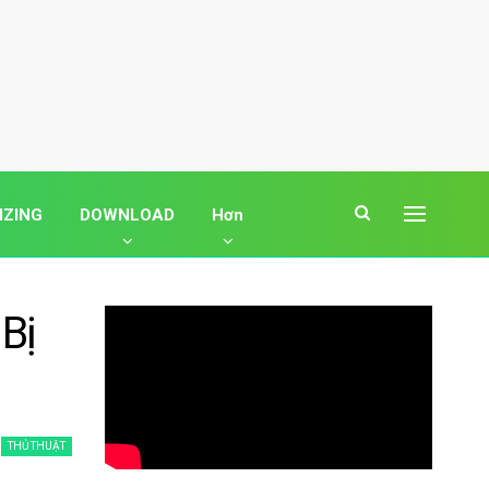
IZING
DOWNLOAD
Hơn
Bị
THỦ THUẬT