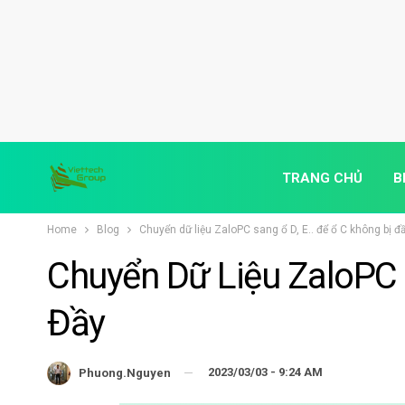
TRANG CHỦ
B
Home
Blog
Chuyển dữ liệu ZaloPC sang ổ D, E.. để ổ C không bị đ
Chuyển Dữ Liệu ZaloPC S
Đầy
2023/03/03 - 9:24 AM
Phuong.nguyen