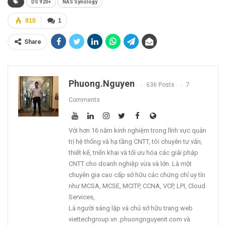
DS 920+
NAS Synology
910
1
Share
Phuong.nguyen
636 Posts
7
Comments
Với hơn 16 năm kinh nghiệm trong lĩnh vực quản
trị hệ thống và hạ tầng CNTT, tôi chuyên tư vấn,
thiết kế, triển khai và tối ưu hóa các giải pháp
CNTT cho doanh nghiệp vừa và lớn. Là một
chuyên gia cao cấp sở hữu các chứng chỉ uy tín
như MCSA, MCSE, MCITP, CCNA, VCP, LPI, Cloud
Services,
Là người sáng lập và chủ sở hữu trang web
viettechgroup.vn .phuongnguyenit.com và