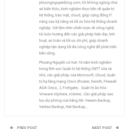
phuongnguyenblog.com, tôi không ngừng chia
sẻ kiến thức, kinh nghiệm thực tiễn về quản trị
hệ thống, bảo mật, cloud, giúp cộng đồng IT
nâng cao kỹ năng và tối ưu hóa hệ thống doanh
nghiệp. Với tầm nhìn chiến lược về công nghệ,
tôi luôn hướng đến các giải pháp hiện đại, linh
hoạt, an toàn và tối ưu chi phí, giúp doanh
nghiệp tận dụng tối đa công nghệ để phát triển
bền vững.
Phương Nguyễn có hơn 16 năm kinh nghiệm
trong lĩnh vực Quản trị hệ thống CNTT vừa và
nhỏ, các giải pháp của Microsoft, Cloud, Quản
trị hạ tầng mạng Cisco (Router, Swicth, FIrewall
ASA Cisco,..), Fortigate,.. Quản trị ảo hóa
Vmware vSphere, vCenter,..Các giải pháp sao
lưu dự phòng của hãng lớn: Veeam Backup,
Veritas Backup, Net Backup,…
PREV POST
NEXT POST