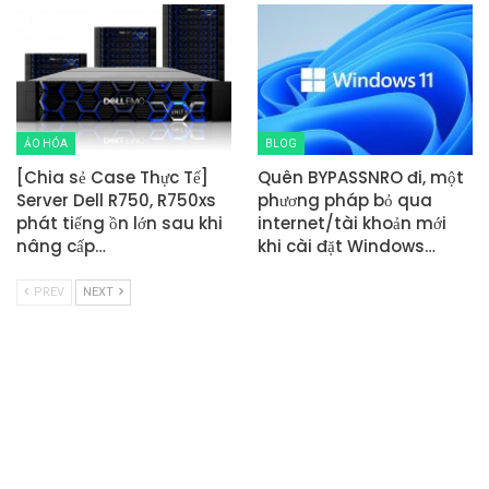
ẢO HÓA
BLOG
[Chia sẻ Case Thực Tế]
Quên BYPASSNRO đi, một
Server Dell R750, R750xs
phương pháp bỏ qua
phát tiếng ồn lớn sau khi
internet/tài khoản mới
nâng cấp…
khi cài đặt Windows…
PREV
NEXT