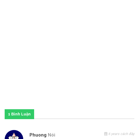
1 Bình Luận
6 years cách đây
Phuong
Nói