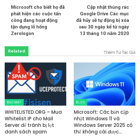
Microsoft cho biết họ đã
Cập nhật thùng rác
phát hiện các cuộc tấn
Google Drive Các mục
công đang hoạt động
đã hủy sẽ tự động bị xóa
tận dụng lỗ hổng
sau 30 ngày kể từ ngày
Zerologon
13 tháng 10 năm 2020
Related
Thêm Từ Tác Giả
BẢO MẬT
BLOG
WHITELISTED.ORG – Mua
Microsoft: Các bản cập
Whitelist IP cho Mail
nhật Windows 11 và
Server để tránh bị lọt
Windows Server 2025 có
danh sách spam
thể không cài được…