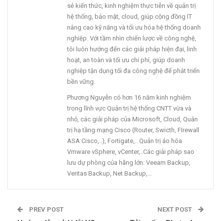
sẻ kiến thức, kinh nghiệm thực tiễn về quản trị
hệ thống, bảo mật, cloud, giúp cộng đồng IT
nâng cao kỹ năng và tối ưu hóa hệ thống doanh
nghiệp. Với tầm nhìn chiến lược về công nghệ,
tôi luôn hướng đến các giải pháp hiện đại, linh
hoạt, an toàn và tối ưu chi phí, giúp doanh
nghiệp tận dụng tối đa công nghệ để phát triển
bền vững.
Phương Nguyễn có hơn 16 năm kinh nghiệm
trong lĩnh vực Quản trị hệ thống CNTT vừa và
nhỏ, các giải pháp của Microsoft, Cloud, Quản
trị hạ tầng mạng Cisco (Router, Swicth, FIrewall
ASA Cisco,..), Fortigate,.. Quản trị ảo hóa
Vmware vSphere, vCenter,..Các giải pháp sao
lưu dự phòng của hãng lớn: Veeam Backup,
Veritas Backup, Net Backup,…
PREV POST
NEXT POST