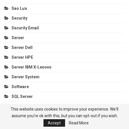
Sao Lưu
Security
Security Email
Server
Server Dell
Server HPE
Server IBM X-Lenovo
Server System
Software
SQL Server
Sự Cố Exchange
This website uses cookies to improve your experience. We'll
assume you're ok with this, but you can opt-out if you wish.
Tải Về
Accept
Read More
Thủ Thuật