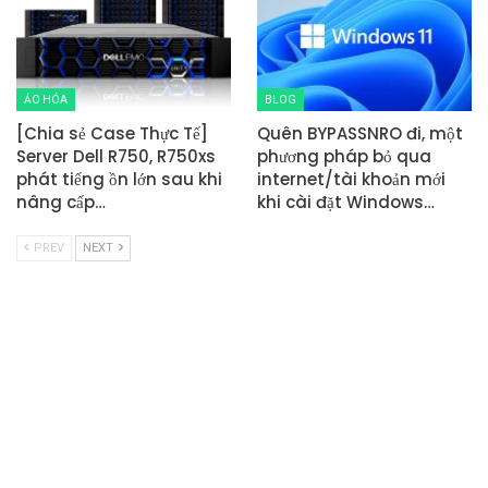
ẢO HÓA
BLOG
[Chia sẻ Case Thực Tế]
Quên BYPASSNRO đi, một
Server Dell R750, R750xs
phương pháp bỏ qua
phát tiếng ồn lớn sau khi
internet/tài khoản mới
nâng cấp…
khi cài đặt Windows…
PREV
NEXT