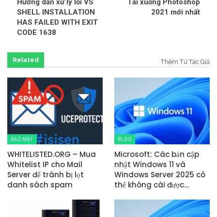
Hướng dẫn xử lý lỗi VS
Tải xuống Photoshop
SHELL INSTALLATION
2021 mới nhất
HAS FAILED WITH EXIT
CODE 1638
Related
Thêm Từ Tác Giả
BẢO MẬT
BLOG
WHITELISTED.ORG – Mua
Microsoft: Các bản cập
Whitelist IP cho Mail
nhật Windows 11 và
Server để tránh bị lọt
Windows Server 2025 có
danh sách spam
thể không cài được…