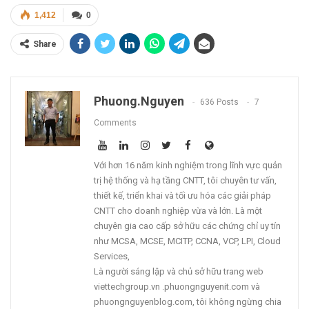
1,412
0
Share
Phuong.nguyen
636 Posts
7
Comments
Với hơn 16 năm kinh nghiệm trong lĩnh vực quản
trị hệ thống và hạ tầng CNTT, tôi chuyên tư vấn,
thiết kế, triển khai và tối ưu hóa các giải pháp
CNTT cho doanh nghiệp vừa và lớn. Là một
chuyên gia cao cấp sở hữu các chứng chỉ uy tín
như MCSA, MCSE, MCITP, CCNA, VCP, LPI, Cloud
Services,
Là người sáng lập và chủ sở hữu trang web
viettechgroup.vn .phuongnguyenit.com và
phuongnguyenblog.com, tôi không ngừng chia