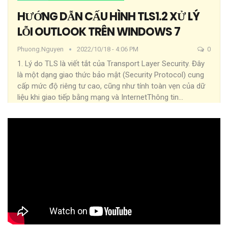
HƯỚNG DẪN CẤU HÌNH TLS1.2 XỬ LÝ
LỖI OUTLOOK TRÊN WINDOWS 7
Phuong.nguyen
2022/10/18 - 4:06 PM
0
1. Lý do
TLS là viết tắt của Transport Layer Security. Đây
là một dạng giao thức bảo mật (Security Protocol) cung
cấp mức độ riêng tư cao, cũng như tính toàn vẹn của dữ
liệu khi giao tiếp bằng mạng và InternetThông tin
…