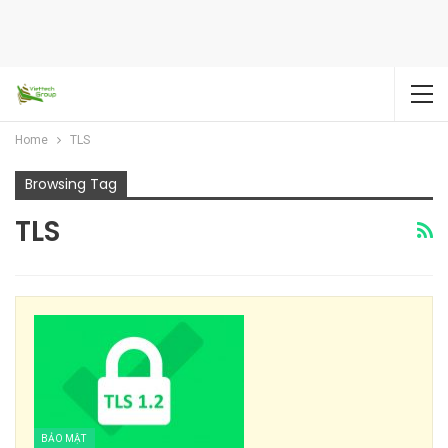
Home
TLS
Browsing Tag
TLS
BẢO MẬT