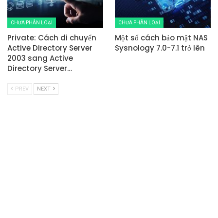
CHƯA PHÂN LOẠI
CHƯA PHÂN LOẠI
Private: Cách di chuyển
Một số cách bảo mật NAS
Active Directory Server
Sysnology 7.0-7.1 trở lên
2003 sang Active
Directory Server…
PREV
NEXT