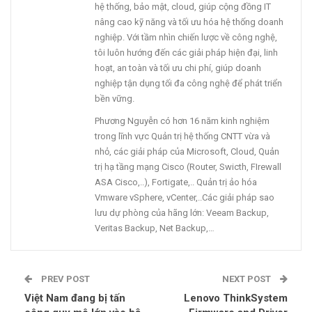
hệ thống, bảo mật, cloud, giúp cộng đồng IT
nâng cao kỹ năng và tối ưu hóa hệ thống doanh
nghiệp. Với tầm nhìn chiến lược về công nghệ,
tôi luôn hướng đến các giải pháp hiện đại, linh
hoạt, an toàn và tối ưu chi phí, giúp doanh
nghiệp tận dụng tối đa công nghệ để phát triển
bền vững.
Phương Nguyễn có hơn 16 năm kinh nghiệm
trong lĩnh vực Quản trị hệ thống CNTT vừa và
nhỏ, các giải pháp của Microsoft, Cloud, Quản
trị hạ tầng mạng Cisco (Router, Swicth, FIrewall
ASA Cisco,..), Fortigate,.. Quản trị ảo hóa
Vmware vSphere, vCenter,..Các giải pháp sao
lưu dự phòng của hãng lớn: Veeam Backup,
Veritas Backup, Net Backup,…
PREV POST
NEXT POST
Việt Nam đang bị tấn
Lenovo ThinkSystem