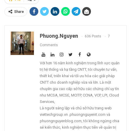
Share
Phuong.nguyen
636 Posts
7
Comments
Với hơn 16 năm kinh nghiệm trong lĩnh vực quản
trị hệ thống và hạ tầng CNTT, tôi chuyên tư vấn,
thiết kế, triển khai và tối ưu hóa các giải pháp
CNTT cho doanh nghiệp vừa và lớn. Là một
chuyên gia cao cấp sở hữu các chứng chỉ uy tín
như MCSA, MCSE, MCITP, CCNA, VCP, LPI, Cloud
Services,
Là người sáng lập và chủ sở hữu trang web
viettechgroup.vn .phuongnguyenit.com và
phuongnguyenblog.com, tôi không ngừng chia
sẻ kiến thức, kinh nghiệm thực tiễn về quản trị