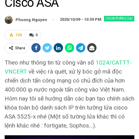
Cisco ASA
CHƯA PHÂN LOẠI
2020/10/09 - 10:59 PM
Phuong.nguyen
749
0
Share
Theo như thông tin từ công văn số
1024/CATTT-
VNCERT
về việc rà quét, xử lý bóc gở mã độc
chiến dịch tấn công mạng có chủ đích của hơn
400.000 ip nước ngoài tấn công vào Việt Nam.
Hôm nay tôi sẽ hướng dẫn các bạn tạo chính sách
khóa toàn bộ danh sách IP trên tường lửa cisco
ASA 5525-x nhé (Một số tường lửa khác thì có
lệnh khác nhé : fortigate, Sophos…).