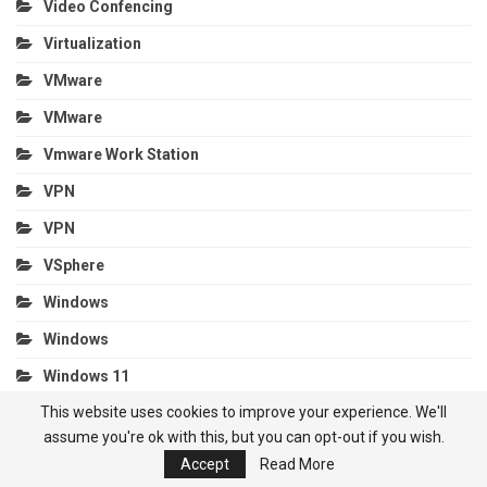
Video Confencing
Virtualization
VMware
VMware
Vmware Work Station
VPN
VPN
VSphere
Windows
Windows
Windows 11
This website uses cookies to improve your experience. We'll
Windows Server
assume you're ok with this, but you can opt-out if you wish.
Windows Server 2022
Accept
Read More