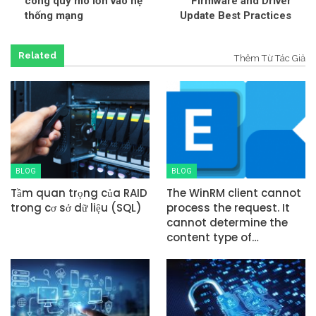
công quy mô lớn vào hệ
Firmware and Driver
thống mạng
Update Best Practices
Related
Thêm Từ Tác Giả
BLOG
BLOG
Tầm quan trọng của RAID
The WinRM client cannot
trong cơ sở dữ liệu (SQL)
process the request. It
cannot determine the
content type of…