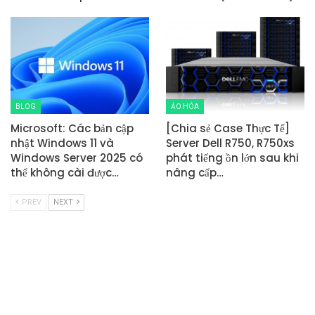
BLOG
ẢO HÓA
Microsoft: Các bản cập
[Chia sẻ Case Thực Tế]
nhật Windows 11 và
Server Dell R750, R750xs
Windows Server 2025 có
phát tiếng ồn lớn sau khi
thể không cài được…
nâng cấp…
PREV
NEXT