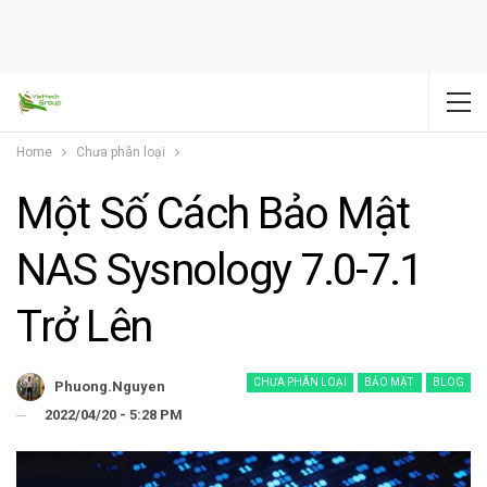
Home
Chưa phân loại
Một Số Cách Bảo Mật
NAS Sysnology 7.0-7.1
Trở Lên
CHƯA PHÂN LOẠI
BẢO MẬT
BLOG
Phuong.nguyen
2022/04/20 - 5:28 PM