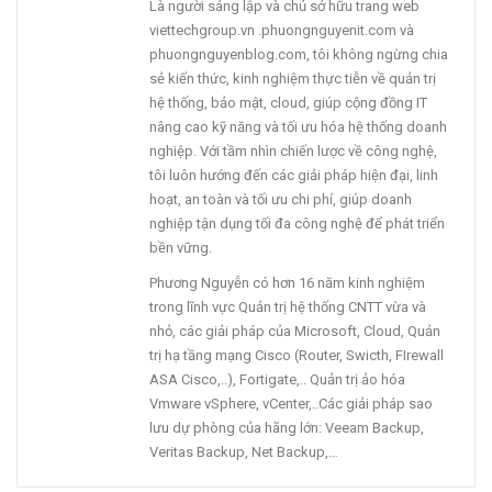
Là người sáng lập và chủ sở hữu trang web
viettechgroup.vn .phuongnguyenit.com và
phuongnguyenblog.com, tôi không ngừng chia
sẻ kiến thức, kinh nghiệm thực tiễn về quản trị
hệ thống, bảo mật, cloud, giúp cộng đồng IT
nâng cao kỹ năng và tối ưu hóa hệ thống doanh
nghiệp. Với tầm nhìn chiến lược về công nghệ,
tôi luôn hướng đến các giải pháp hiện đại, linh
hoạt, an toàn và tối ưu chi phí, giúp doanh
nghiệp tận dụng tối đa công nghệ để phát triển
bền vững.
Phương Nguyễn có hơn 16 năm kinh nghiệm
trong lĩnh vực Quản trị hệ thống CNTT vừa và
nhỏ, các giải pháp của Microsoft, Cloud, Quản
trị hạ tầng mạng Cisco (Router, Swicth, FIrewall
ASA Cisco,..), Fortigate,.. Quản trị ảo hóa
Vmware vSphere, vCenter,..Các giải pháp sao
lưu dự phòng của hãng lớn: Veeam Backup,
Veritas Backup, Net Backup,…