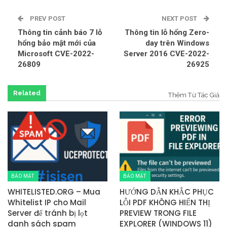
PREV POST
NEXT POST
Thông tin cảnh báo 7 lỗ
Thông tin lỗ hổng Zero-
hổng bảo mật mới của
day trên Windows
Microsoft CVE-2022-
Server 2016 CVE-2022-
26809
26925
Related
Thêm Từ Tác Giả
BẢO MẬT
BẢO MẬT
WHITELISTED.ORG – Mua
HƯỚNG DẪN KHẮC PHỤC
Whitelist IP cho Mail
LỖI PDF KHÔNG HIỂN THỊ
Server để tránh bị lọt
PREVIEW TRONG FILE
danh sách spam
EXPLORER (WINDOWS 11)