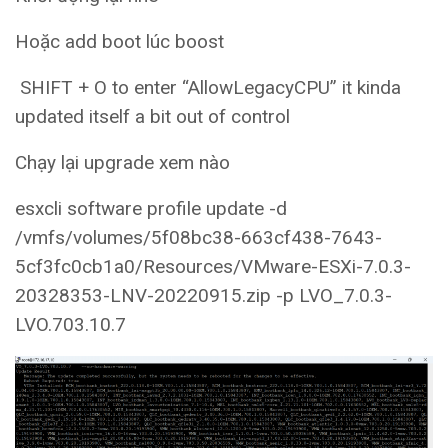
Hoặc add boot lúc boost
SHIFT + O to enter “AllowLegacyCPU” it kinda
updated itself a bit out of control
Chạy lại upgrade xem nào
esxcli software profile update -d
/vmfs/volumes/5f08bc38-663cf438-7643-
5cf3fc0cb1a0/Resources/VMware-ESXi-7.0.3-
20328353-LNV-20220915.zip -p LVO_7.0.3-
LVO.703.10.7