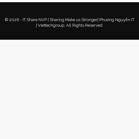
© 2026 - IT Share NVP | Sharing Make us Stronger| Phương Nguyễn IT
| Viettechgroup. All Rights Reserved.