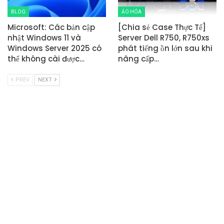
BLOG
ẢO HÓA
Microsoft: Các bản cập
[Chia sẻ Case Thực Tế]
nhật Windows 11 và
Server Dell R750, R750xs
Windows Server 2025 có
phát tiếng ồn lớn sau khi
thể không cài được…
nâng cấp…
PREV
NEXT