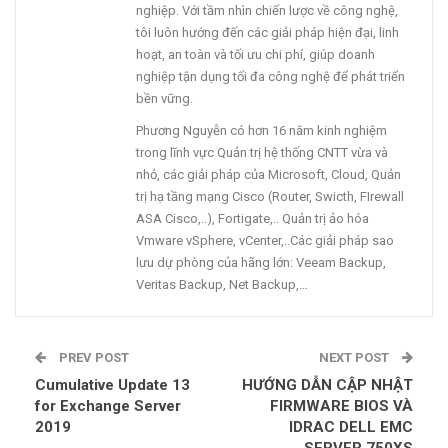
nghiệp. Với tầm nhìn chiến lược về công nghệ,
tôi luôn hướng đến các giải pháp hiện đại, linh
hoạt, an toàn và tối ưu chi phí, giúp doanh
nghiệp tận dụng tối đa công nghệ để phát triển
bền vững.
Phương Nguyễn có hơn 16 năm kinh nghiệm
trong lĩnh vực Quản trị hệ thống CNTT vừa và
nhỏ, các giải pháp của Microsoft, Cloud, Quản
trị hạ tầng mạng Cisco (Router, Swicth, FIrewall
ASA Cisco,..), Fortigate,.. Quản trị ảo hóa
Vmware vSphere, vCenter,..Các giải pháp sao
lưu dự phòng của hãng lớn: Veeam Backup,
Veritas Backup, Net Backup,…
PREV POST
NEXT POST
Cumulative Update 13
HƯỚNG DẪN CẬP NHẬT
for Exchange Server
FIRMWARE BIOS VÀ
2019
IDRAC DELL EMC
SERVER 750XS