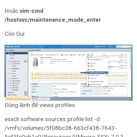
Hoặc
vim-cmd
/hostsvc/maintenance_mode_enter
Còn Gui
Dùng lệnh để views profiles
esxcli software sources profile list -d
/vmfs/volumes/5f08bc38-663cf438-7643-
5cf3fc0cb1a0/Resources/VMware-ESXi-7.0.3-