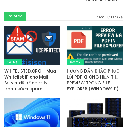
Related
Thêm Từ Tác Giả
BẢO MẬT
BẢO MẬT
WHITELISTED.ORG – Mua
HƯỚNG DẪN KHẮC PHỤC
Whitelist IP cho Mail
LỖI PDF KHÔNG HIỂN THỊ
Server để tránh bị lọt
PREVIEW TRONG FILE
danh sách spam
EXPLORER (WINDOWS 11)