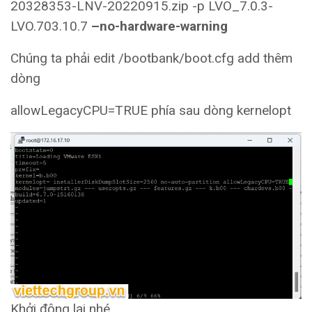
20328353-LNV-20220915.zip -p LVO_7.0.3-
LVO.703.10.7
–no-hardware-warning
Chúng ta phải edit /bootbank/boot.cfg add thêm
dòng
allowLegacyCPU=TRUE phía sau dòng kernelopt
Khởi động lại nhé