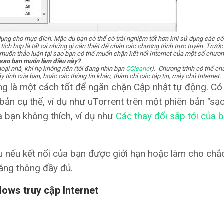
ng cho mục đích. Mặc dù bạn có thể có trải nghiệm tốt hơn khi sử dụng các c
 tích hợp là tất cả những gì cần thiết để chặn các chương trình trực tuyến. Trước
 muốn thảo luận tại sao bạn có thể muốn chặn kết nối Internet của một số chương
 sao bạn muốn làm điều này?
hoại nhà, khi họ không nên (tôi đang nhìn bạn
CCleane
r). Chương trình có thể ch
tính của bạn, hoặc các thông tin khác, thậm chí các tập tin, máy chủ Internet.
ng là một cách tốt để ngăn chặn Cập nhật tự động. Có
ản cụ thể, ví dụ như uTorrent trên một phiên bản "sạ
 bạn không thích, ví dụ như
Các thay đổi sắp tới của 
u nếu kết nối của bạn được giới hạn hoặc làm cho chắ
ăng thông đầy đủ.
ows truy cập Internet