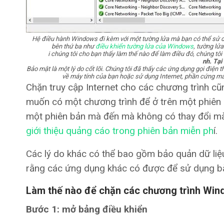
Hệ điều hành Windows đi kèm với một tường lửa mà bạn có thể sử dụ
bên thứ ba như
điều khiển tường lửa của Windows
, tường lửa
i chúng tôi cho bạn thấy làm thế nào để làm điều đó, chúng tôi
nh. Tại
Bảo mật là một lý do cốt lõi. Chúng tôi đã thấy các ứng dụng gọi điện t
về máy tính của bạn hoặc sử dụng Internet, phần cứng máy 
Chặn truy cập Internet cho các chương trình cũ
muốn có một chương trình để ở trên một phiên b
một phiên bản mà đến mà không có thay đổi mà
giới thiệu quảng cáo trong phiên bản miễn ph
í.
Các lý do khác có thể bao gồm bảo quản dữ liệ
rằng các ứng dụng khác có được để sử dụng b
Làm thế nào để chặn các chương trình Wind
Bước 1: mở bảng điều khiển