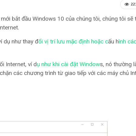
22
mới bắt đầu Windows 10 của chúng tôi, chúng tôi sẽ 
nternet.
í dụ như thay đ
ổi vị trí lưu mặc định hoặc c
ấu h
ình cá
i Internet, ví d
ụ như khi cài đặt Window
s, nó thường l
 chặn các chương trình từ giao tiếp với các máy chủ Int