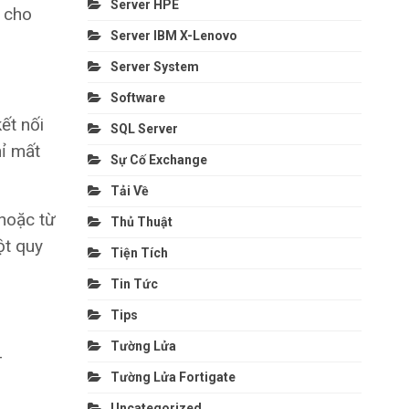
Server HPE
t cho
Server IBM X-Lenovo
Server System
Software
ết nối
SQL Server
hỉ mất
Sự Cố Exchange
Tải Về
 hoặc từ
Thủ Thuật
ột quy
Tiện Tích
Tin Tức
Tips
Tường Lửa
-
Tường Lửa Fortigate
Uncategorized