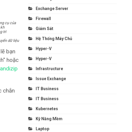
Exchange Server
Firewall
ông cụ của
 kh
Giám Sát
 trì
Hệ Thống Máy Chủ
uyển dữ liệu
Hyper-V
 lẽ bạn
Hyper-V
ch" hoặc
bandizip
Infrastructure
Issue Exchange
IT Business
c chắn
IT Business
Kubernetes
Kỹ Năng Mềm
Laptop