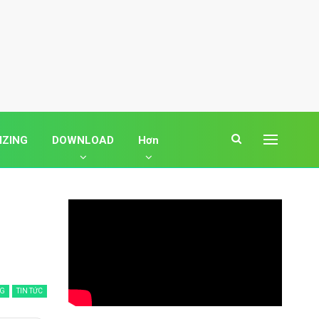
IZING
DOWNLOAD
Hơn
G
TIN TỨC