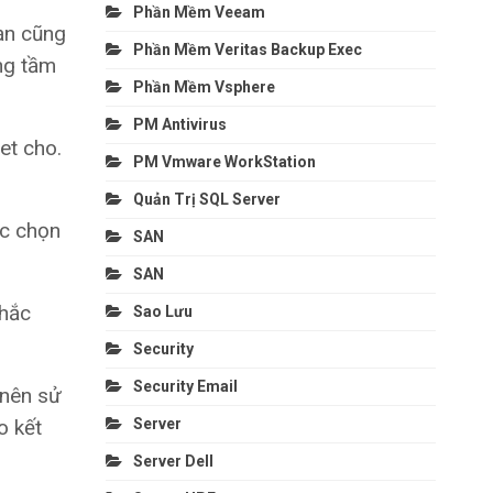
Phần Mềm Veeam
ạn cũng
Phần Mềm Veritas Backup Exec
ng tầm
Phần Mềm Vsphere
PM Antivirus
et cho.
PM Vmware WorkStation
Quản Trị SQL Server
ợc chọn
SAN
SAN
chắc
Sao Lưu
Security
Security Email
 nên sử
Server
o kết
Server Dell