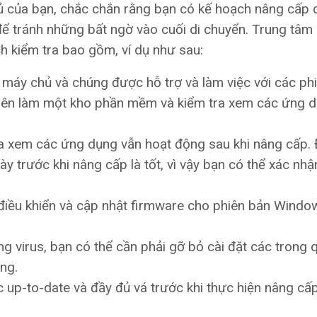
ủ của bạn, chắc chắn rằng bạn có kế hoạch nâng cấp 
 để tránh những bất ngờ vào cuối di chuyển. Trung tâm
 kiểm tra bao gồm, ví dụ như sau:
 máy chủ và chúng được hỗ trợ và làm việc với các ph
nên làm một kho phần mềm và kiểm tra xem các ứng d
a xem các ứng dụng vẫn hoạt động sau khi nâng cấp. 
y trước khi nâng cấp là tốt, vì vậy bạn có thể xác nhận
h điều khiển và cập nhật firmware cho phiên bản Windo
 virus, bạn có thể cần phải gỡ bỏ cài đặt các trong q
ong.
p-to-date và đầy đủ vá trước khi thực hiện nâng cấp