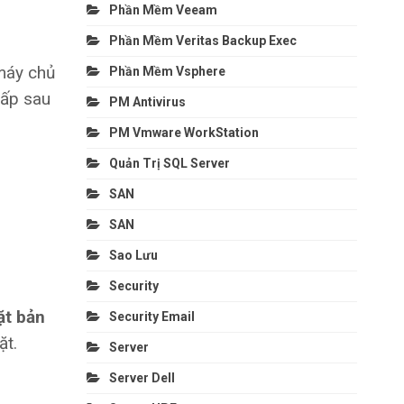
Phần Mềm Veeam
Phần Mềm Veritas Backup Exec
 máy chủ
Phần Mềm Vsphere
cấp sau
PM Antivirus
PM Vmware WorkStation
Quản Trị SQL Server
SAN
SAN
Sao Lưu
Security
ặt bản
Security Email
ặt.
Server
Server Dell