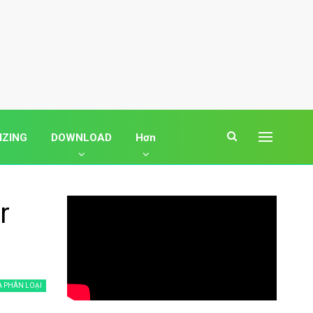
IZING
DOWNLOAD
Hơn
r
 PHÂN LOẠI