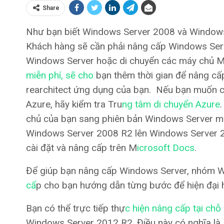
Share
Như bạn biết Windows Server 2008 và Windows 
Khách hàng sẽ cần phải nâng cấp Windows Ser
Windows Server hoặc di chuyển các máy chủ M
miễn phí, sẽ cho
bạn thêm thời gian để nâng c
rearchitect ứng dụng của bạn. Nếu bạn muốn c
Azure, hãy kiểm tra Tru
ng tâm di chuyển Azure
chủ của bạn sang phiên bản Windows Server mớ
Windows Server 2008 R2 lên Windows Server 20
cài đặt và nâng cấp trên M
icrosoft Docs
.
Để giúp bạn nâng cấp Windows Server, nhóm 
cấ
p cho bạn hướng dẫn từng bước để hiện đại h
Bạn có thể trực tiếp thự
c hiện nâng cấp tại ch
Windows Server 2012 R2. Điều này có nghĩa là