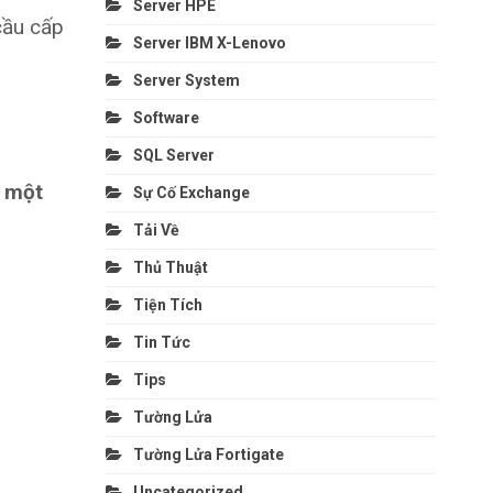
Server HPE
cầu cấp
Server IBM X-Lenovo
Server System
Software
SQL Server
 một
Sự Cố Exchange
Tải Về
Thủ Thuật
Tiện Tích
Tin Tức
Tips
Tường Lửa
Tường Lửa Fortigate
Uncategorized