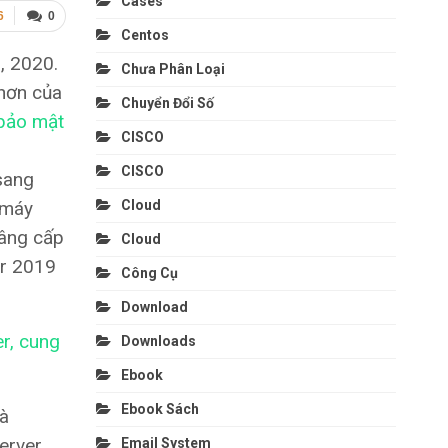
Cases
6
0
Centos
, 2020.
Chưa Phân Loại
hơn của
Chuyển Đổi Số
 bảo mật
CISCO
CISCO
sang
 máy
Cloud
nâng cấp
Cloud
er 2019
Công Cụ
Download
r, cung
Downloads
Ebook
Ebook Sách
à
erver
Email System