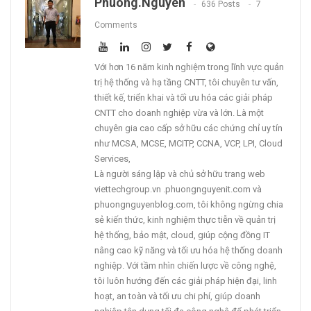
Phuong.nguyen
636 Posts
7
Comments
Với hơn 16 năm kinh nghiệm trong lĩnh vực quản
trị hệ thống và hạ tầng CNTT, tôi chuyên tư vấn,
thiết kế, triển khai và tối ưu hóa các giải pháp
CNTT cho doanh nghiệp vừa và lớn. Là một
chuyên gia cao cấp sở hữu các chứng chỉ uy tín
như MCSA, MCSE, MCITP, CCNA, VCP, LPI, Cloud
Services,
Là người sáng lập và chủ sở hữu trang web
viettechgroup.vn .phuongnguyenit.com và
phuongnguyenblog.com, tôi không ngừng chia
sẻ kiến thức, kinh nghiệm thực tiễn về quản trị
hệ thống, bảo mật, cloud, giúp cộng đồng IT
nâng cao kỹ năng và tối ưu hóa hệ thống doanh
nghiệp. Với tầm nhìn chiến lược về công nghệ,
tôi luôn hướng đến các giải pháp hiện đại, linh
hoạt, an toàn và tối ưu chi phí, giúp doanh