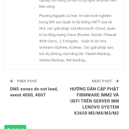
nghiệp tận dụng tối đa công nghệ để phát triển
bền vững.
Phương Nguyễn có hơn 16 năm kinh nghiệm
trong lĩnh vực Quản trị hệ thống CNTT vừa và
nhỏ, các giải pháp của Microsoft, Cloud, Quản
trị hạ tầng mạng Cisco (Router, Swicth, FIrewall
ASA Cisco,..), Fortigate,.. Quản trị ảo hóa
Vmware vSphere, vCenter,..Các giải pháp sao
lưu dự phòng của hãng lớn: Veeam Backup,
Veritas Backup, Net Backup,…
PREV POST
NEXT POST
DNS zones do not load,
HƯỚNG DẪN CẬP PHẬT
event 4000, 4007
FIRMWARE IMM2 VÀ
UEFI TRÊN SERVER IBM
LENOVO SYSTEM
X3650 M5/M4/M3/M2