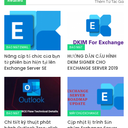
Related
Thêm Từ Tác Giả
BẢO MẬT EMAIL
BẢO MẬT
Nâng cấp tổ chức của bạn
HƯỚNG DẪN CẤU HÌNH
từ phiên bản hiện tại lên
DKIM SIGNER CHO
Exchange Server SE
EXCHANGE SERVER 2019
BẢO MẬT
MÁY CHỦ EXCHANGE
Chi tiết kỹ thuật phát
Cập nhật lộ trình Sản