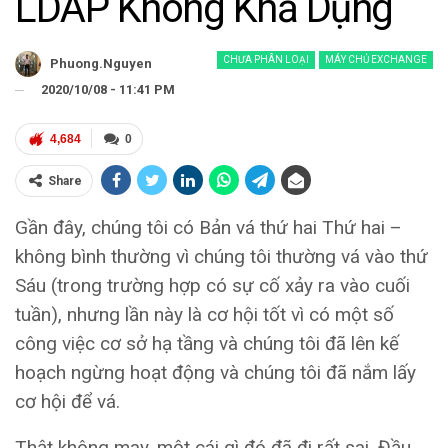
LDAP Không Khả Dụng
CHƯA PHÂN LOẠI
MÁY CHỦ EXCHANGE
Phuong.nguyen
2020/10/08 - 11:41 PM
4,684
0
Share
Gần đây, chúng tôi có Bản vá thứ hai Thứ hai –
không bình thường vì chúng tôi thường vá vào thứ
Sáu (trong trường hợp có sự cố xảy ra vào cuối
tuần), nhưng lần này là cơ hội tốt vì có một số
công việc cơ sở hạ tầng và chúng tôi đã lên kế
hoạch ngừng hoạt động và chúng tôi đã nắm lấy
cơ hội để vá.
Thật không may, một cái gì đó đã đi rất sai. Đầu