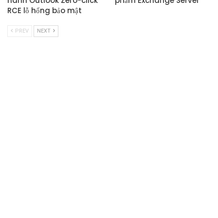
hành Outlook Zero-click
phẩm Exchange Server
RCE lỗ hổng bảo mật
PREV
NEXT