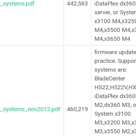
_systems.pdf
442,563
iDataPlex dx36
server, or Syst
x3100 M4,x325
M4,x3500 M4,x
M4,x3650 M4
firmware update
practice. Suppo
systems are:
BladeCenter
HS22,HS22V,HX5
iDataPlex dx360
M2,dx360 M3, o
1_systems_nov2012.pdf
460,219
System x3100
M3,x3200 M3,x
M3,x3550 M2,x