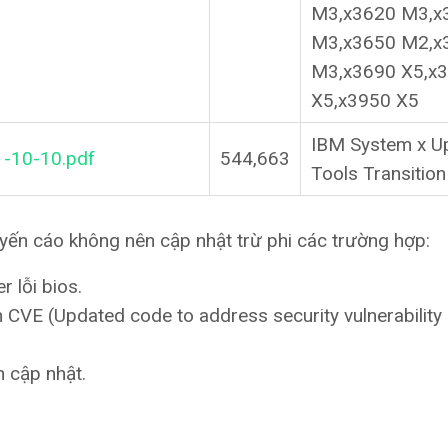
M3,x3620 M3,x
M3,x3650 M2,x
M3,x3690 X5,x
X5,x3950 X5
IBM System x U
1-10-10.pdf
544,663
Tools Transition
uyến cáo không nên cập nhật trừ phi các trường hợp:
 lỗi bios.
CVE (Updated code to address security vulnerability
n cập nhật.