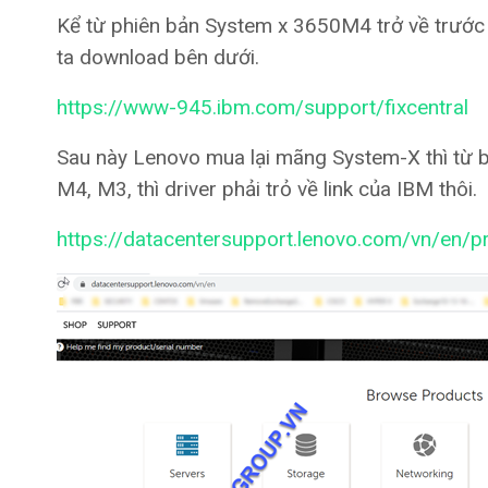
Kể từ phiên bản System x 3650M4 trở về trước t
ta download bên dưới.
https://www-945.ibm.com/support/fixcentral
Sau này Lenovo mua lại mãng System-X thì từ b
M4, M3, thì driver phải trỏ về link của IBM thôi.
https://datacentersupport.lenovo.com/vn/en