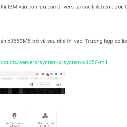
hì IBM vẫn còn lưu các drivers tại các link bên dưới.
ản x3650M5 trở về sau nhé thì vào. Trường hợp có lis
/products/servers/system-x/system-x3650-m4