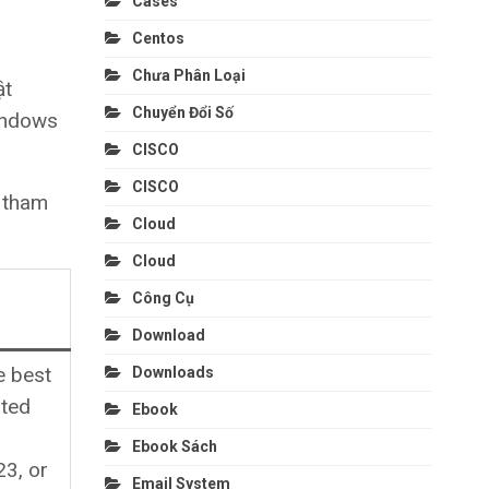
Cases
Centos
Chưa Phân Loại
ật
Chuyển Đổi Số
windows
CISCO
CISCO
 tham
Cloud
Cloud
Công Cụ
Download
e best
Downloads
rted
Ebook
Ebook Sách
3, or
Email System