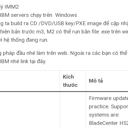
 lý IMM2
 IBM servers chạy trên Windows
g ta build ra CD /DVD/USB key/PXE image để cập nh
iên bản trước m3, M2 có thể run bằn file .exe trên 
ì hệ thống đang run.
 pháp đầu nhé làm trên web. Ngoài ra các bạn có thể
BM nhé link tại đây.
Kích
Mô tả
thước
Firmware updat
practice. Suppo
systems are:
BladeCenter HS2