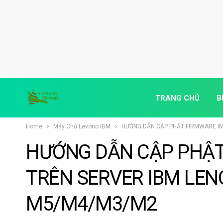
TRANG CHỦ
B
Home
Máy Chủ Levono IBM
HƯỚNG DẪN CẬP PHẬT FIRMWARE IM
HƯỚNG DẪN CẬP PHẬT
TRÊN SERVER IBM LEN
M5/M4/M3/M2