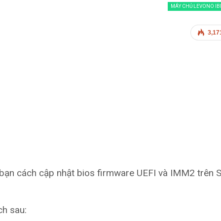
MÁY CHỦ LEVONO I
3,17
ác bạn cách cập nhật bios firmware UEFI và IMM2 trên
ch sau: