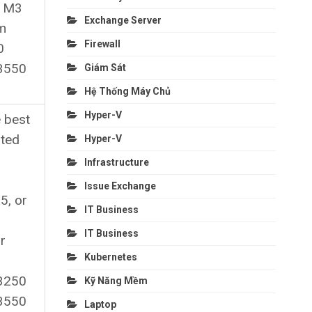
0 M3
Exchange Server
em
Firewall
0
3550
Giám Sát
Hệ Thống Máy Chủ
Hyper-V
 best
rted
Hyper-V
Infrastructure
Issue Exchange
, or
IT Business
IT Business
r
Kubernetes
3250
Kỹ Năng Mềm
3550
Laptop