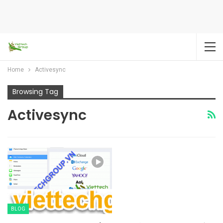
Home
Activesync
Browsing Tag
Activesync
BLOG