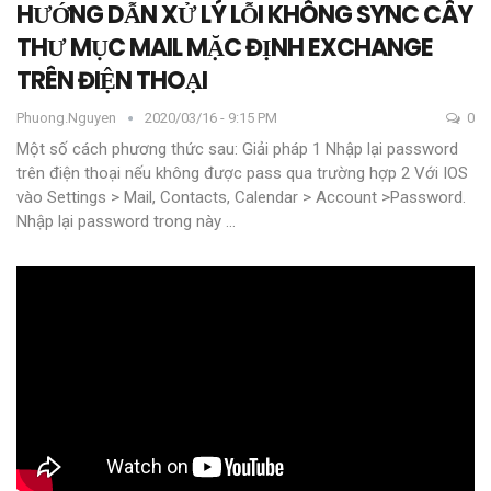
HƯỚNG DẪN XỬ LÝ LỖI KHÔNG SYNC CÂY
THƯ MỤC MAIL MẶC ĐỊNH EXCHANGE
TRÊN ĐIỆN THOẠI
Phuong.nguyen
2020/03/16 - 9:15 PM
0
Một số cách phương thức sau:
Giải pháp 1
Nhập lại password
trên điện thoại nếu không được pass qua trường hợp 2
Với IOS
vào Settings > Mail, Contacts, Calendar > Account >Password.
Nhập lại password trong này
…