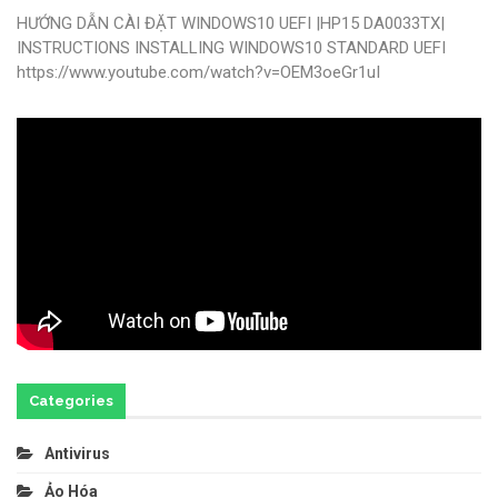
HƯỚNG DẪN CÀI ĐẶT WINDOWS10 UEFI |HP15 DA0033TX|
INSTRUCTIONS INSTALLING WINDOWS10 STANDARD UEFI
https://www.youtube.com/watch?v=OEM3oeGr1uI
Categories
Antivirus
Ảo Hóa