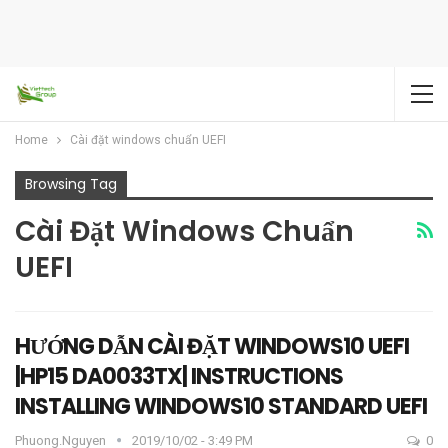
Home
Cài đặt windows chuẩn UEFI
Browsing Tag
Cài Đặt Windows Chuẩn
UEFI
HƯỚNG DẪN CÀI ĐẶT WINDOWS10 UEFI
|HP15 DA0033TX| INSTRUCTIONS
INSTALLING WINDOWS10 STANDARD UEFI
Phuong.nguyen
2019/10/02 - 3:49 PM
0