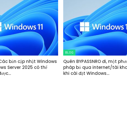
BLOG
 Các bản cập nhật Windows
Quên BYPASSNRO đi, một phư
ows Server 2025 có thể
pháp bỏ qua internet/tài kh
được…
khi cài đặt Windows…