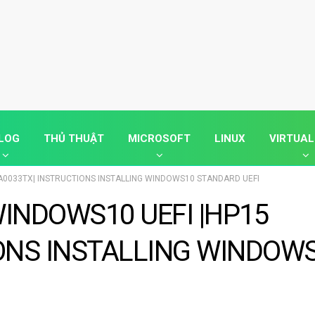
LOG
THỦ THUẬT
MICROSOFT
LINUX
VIRTUAL
A0033TX| INSTRUCTIONS INSTALLING WINDOWS10 STANDARD UEFI
INDOWS10 UEFI |HP15
ONS INSTALLING WINDOW