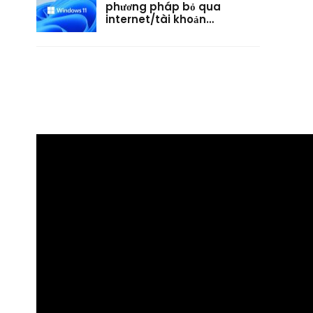
phương pháp bỏ qua
internet/tài khoản…