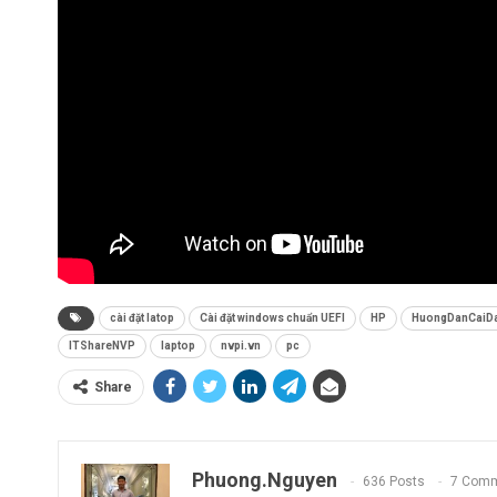
cài đặt latop
Cài đặt windows chuẩn UEFI
HP
HuongDanCaiDa
ITShareNVP
laptop
nvpi.vn
pc
Share
Phuong.nguyen
636 Posts
7 Com