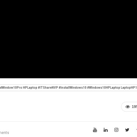
tWindow10Pro HPLaptop #ITShareNVP #InstallWindows10 #WIndows10HPLaptop LaptopHP15 
19
ments