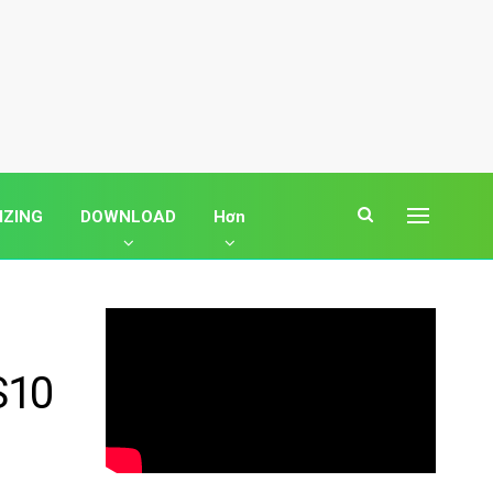
IZING
DOWNLOAD
Hơn
S10