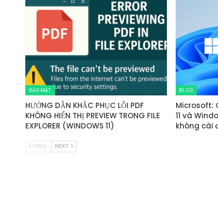
BẢO MẬT
BLOG
HƯỚNG DẪN KHẮC PHỤC LỖI PDF
Microsoft:
KHÔNG HIỂN THỊ PREVIEW TRONG FILE
11 và Wind
EXPLORER (WINDOWS 11)
không cài 
PREV
NEXT