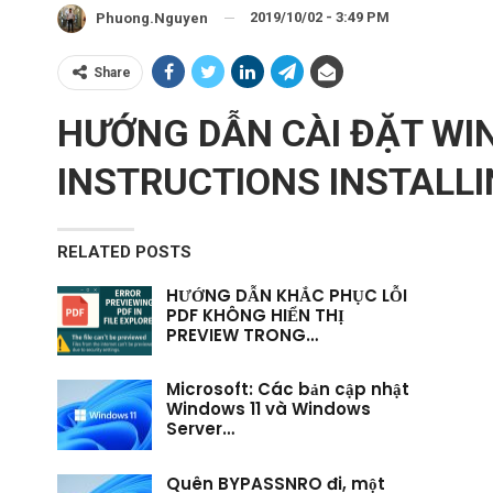
2019/10/02 - 3:49 PM
Phuong.nguyen
Share
HƯỚNG DẪN CÀI ĐẶT WIN
INSTRUCTIONS INSTALL
RELATED POSTS
HƯỚNG DẪN KHẮC PHỤC LỖI
PDF KHÔNG HIỂN THỊ
PREVIEW TRONG…
Microsoft: Các bản cập nhật
Windows 11 và Windows
Server…
Quên BYPASSNRO đi, một