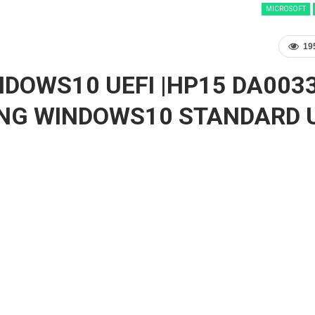
MICROSOFT
19
DOWS10 UEFI |HP15 DA003
ING WINDOWS10 STANDARD U