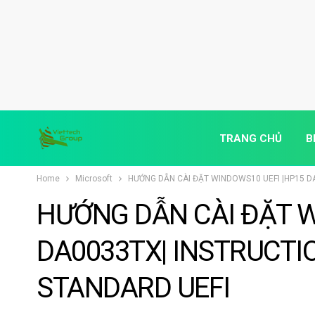
TRANG CHỦ
B
Home
Microsoft
HƯỚNG DẪN CÀI ĐẶT WINDOWS10 UEFI |HP15 D
HƯỚNG DẪN CÀI ĐẶT W
DA0033TX| INSTRUCTI
STANDARD UEFI