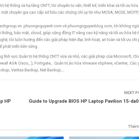
ị hệ thống và hạ tầng CNTT, tôi chuyên tư vấn, thiết kế, triển khai và tối ưu hóa
à một chuyên gia cao cấp sở hữu các chứng chỉ uy tín như MCSA, MCSE, MCITP
ettechgroup.vn .phuongnguyenit.com và phuongnguyenblog.com, tôi không ngừ
 hệ thống, bảo mật, cloud, giúp cộng đồng IT nâng cao kỹ năng và tối ưu hóa hệ 
hệ, tôi luôn hướng đến các giải pháp hiện đại, linh hoạt, an toàn và tối ưu chi 
 phát triển bền vững.
lĩnh vực Quản trị hệ thống CNTT vừa và nhỏ, các giải pháp của Microsoft, Cl
wall ASA Cisco,..), Fortigate,.. Quản trị ảo hóa Vmware vSphere, vCenter,..Các 
ckup, Veritas Backup, Net Backup,…
NEXT 
op HP
Guide to Upgrade BIOS HP Laptop Pavilion 15-da
Thêm 