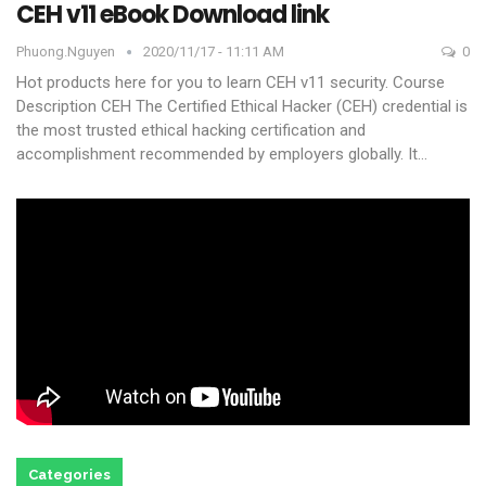
CEH v11 eBook Download link
Phuong.nguyen
2020/11/17 - 11:11 AM
0
Hot products here for you to learn CEH v11 security.
Course
Description CEH
The Certified Ethical Hacker (CEH) credential is
the most trusted ethical hacking certification and
accomplishment recommended by employers globally. It
…
Categories