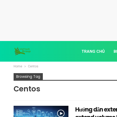
TRANG CHỦ
B
Home
Centos
Browsing Tag
Centos
Hướng dẫn exten