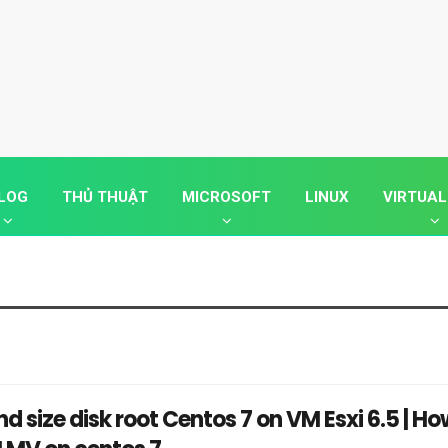
LOG
THỦ THUẬT
MICROSOFT
LINUX
VIRTUAL
d size disk root Centos 7 on VM Esxi 6.5 | Ho