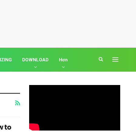
IZING
DOWNLOAD
Hơn
w to