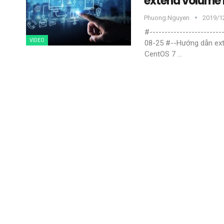
extend volume 
Phuong.nguyen
2019/12
#------------------------
VIDEO
08-25
#--Hướng dẫn ex
CentOS 7
…