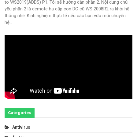
to WS2019(ADDS) P1. Tôi sẽ hướng dẫn phần 2.
Nội dung chủ
yếu phần 2 là demote hạ cấp con DC cũ WS 2008R2 ra khỏi hệ
thống nhé.
Kinh nghiệm thực tế nếu các bạn vừa mới chuyển
hệ
…
Categories
Antivirus