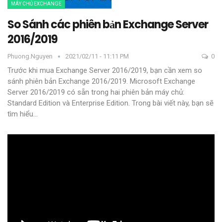
MÁY CHỦ EXCHANGE
So Sánh các phiên bản Exchange Server
2016/2019
Phuong.nguyen
2021/02/11 - 11:11 PM
0
Trước khi mua Exchange Server 2016/2019, bạn cần xem so
sánh phiên bản Exchange 2016/2019. Microsoft Exchange
Server 2016/2019 có sẵn trong hai phiên bản máy chủ:
Standard Edition và Enterprise Edition. Trong bài viết này, bạn sẽ
tìm hiểu
…