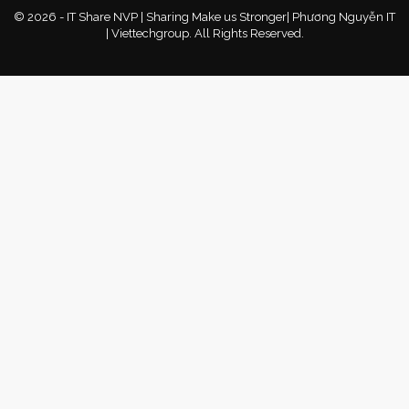
© 2026 - IT Share NVP | Sharing Make us Stronger| Phương Nguyễn IT
| Viettechgroup. All Rights Reserved.