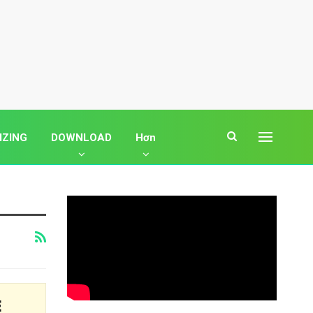
IZING
DOWNLOAD
Hơn
E