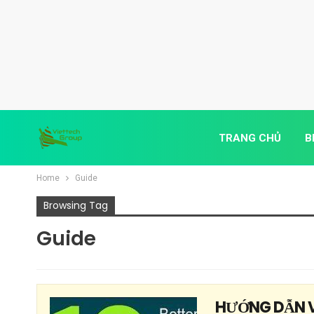
TRANG CHỦ
B
Home
Guide
Browsing Tag
Guide
HƯỚNG DẪN V