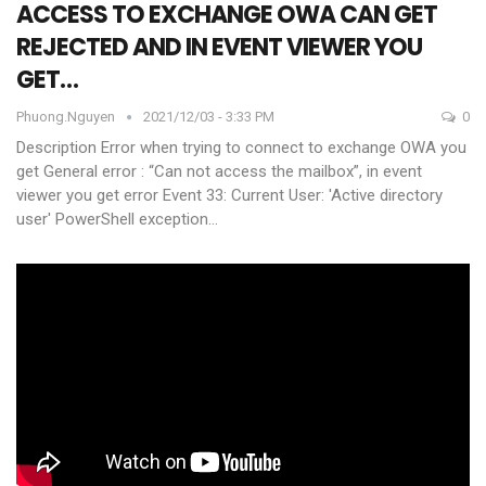
ACCESS TO EXCHANGE OWA CAN GET
REJECTED AND IN EVENT VIEWER YOU
GET…
Phuong.nguyen
2021/12/03 - 3:33 PM
0
Description Error
when trying to connect to exchange OWA you
get General error : “Can not access the mailbox”, in event
viewer you get error Event 33:
Current User: 'Active directory
user' PowerShell exception
…