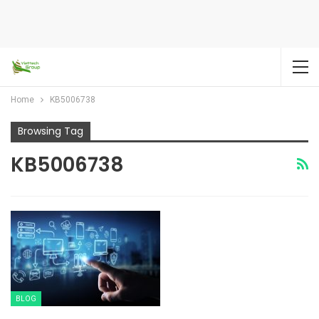
Home
KB5006738
Browsing Tag
KB5006738
BLOG