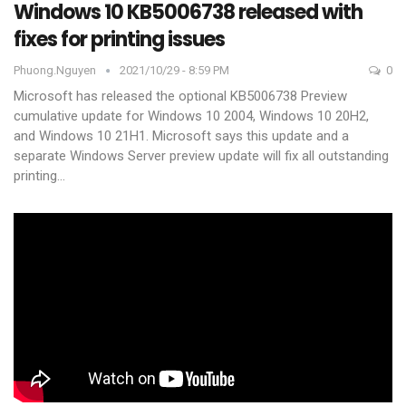
Windows 10 KB5006738 released with
fixes for printing issues
Phuong.nguyen
2021/10/29 - 8:59 PM
0
Microsoft has released the optional KB5006738 Preview
cumulative update for Windows 10 2004, Windows 10 20H2,
and Windows 10 21H1.
Microsoft says this update and a
separate Windows Server preview update will fix all outstanding
printing
…